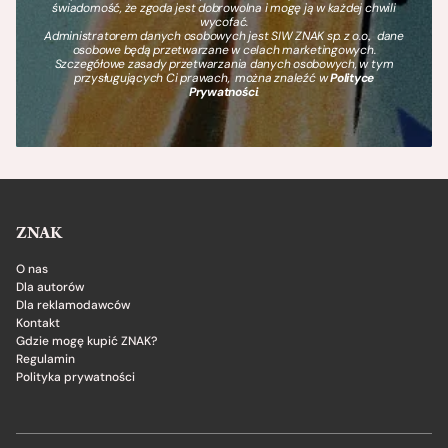
świadomość, że zgoda jest dobrowolna i mogę ją w każdej chwili
wycofać.
Administratorem danych osobowych jest SIW ZNAK sp. z o.o., dane
osobowe będą przetwarzane w celach marketingowych.
Szczegółowe zasady przetwarzania danych osobowych, w tym
przysługujących Ci prawach, można znaleźć w
Polityce
Prywatności
.
ZNAK
O nas
Dla autorów
Dla reklamodawców
Kontakt
Gdzie mogę kupić ZNAK?
Regulamin
Polityka prywatności