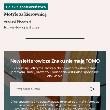
Polskie społeczeństwo
Motyle za kierownicą
Andrzej Ficowski
Ich wizytówką jest cisza
>
Newsletterowicze Znaku nie mają FOMO
Zapisz się i otrzymaj dostęp do nowych tekstów przed
premierą, zniżki, prezenty i polecenia kulturalne specjalnie
dla Ciebie.
Chcę otrzymywać na podany przeze mnie adres e-mail informacje
o promocjach, produktach, usługach oferowanych przez
wydawnictwo SIW ZNAK sp. z o.o. z siedzibą w Krakowie. Mam