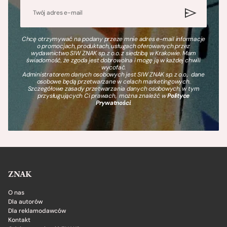
Chcę otrzymywać na podany przeze mnie adres e-mail informacje
o promocjach, produktach, usługach oferowanych przez
wydawnictwo SIW ZNAK sp. z o.o. z siedzibą w Krakowie. Mam
świadomość, że zgoda jest dobrowolna i mogę ją w każdej chwili
wycofać.
Administratorem danych osobowych jest SIW ZNAK sp. z o.o., dane
osobowe będą przetwarzane w celach marketingowych.
Szczegółowe zasady przetwarzania danych osobowych, w tym
przysługujących Ci prawach, można znaleźć w
Polityce
Prywatności
.
ZNAK
O nas
Dla autorów
Dla reklamodawców
Kontakt