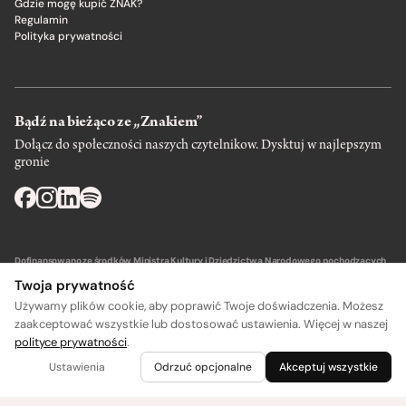
Gdzie mogę kupić ZNAK?
Regulamin
Polityka prywatności
Bądź na bieżąco ze „Znakiem”
Dołącz do społeczności naszych czytelnikow. Dysktuj w najlepszym
gronie
Dofinansowano ze środków Ministra Kultury i Dziedzictwa Narodowego pochodzących
z Funduszu Promocji Kultury – państwowego funduszu celowego.
Twoja prywatność
Używamy plików cookie, aby poprawić Twoje doświadczenia. Możesz
zaakceptować wszystkie lub dostosować ustawienia. Więcej w naszej
polityce prywatności
.
Wydawca: SIW Znak w Krakowie
Ustawienia
Odrzuć opcjonalne
Akceptuj wszystkie