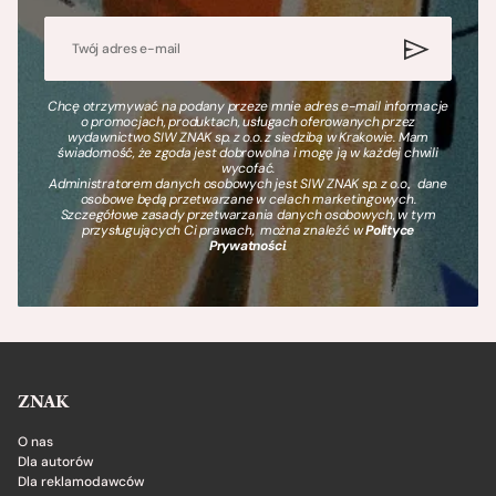
Chcę otrzymywać na podany przeze mnie adres e-mail informacje
o promocjach, produktach, usługach oferowanych przez
wydawnictwo SIW ZNAK sp. z o.o. z siedzibą w Krakowie. Mam
świadomość, że zgoda jest dobrowolna i mogę ją w każdej chwili
wycofać.
Administratorem danych osobowych jest SIW ZNAK sp. z o.o., dane
osobowe będą przetwarzane w celach marketingowych.
Szczegółowe zasady przetwarzania danych osobowych, w tym
przysługujących Ci prawach, można znaleźć w
Polityce
Prywatności
.
ZNAK
O nas
Dla autorów
Dla reklamodawców