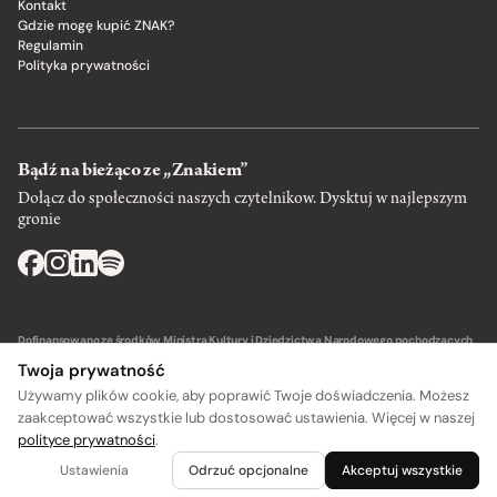
Kontakt
Gdzie mogę kupić ZNAK?
Regulamin
Polityka prywatności
Bądź na bieżąco ze „Znakiem”
Dołącz do społeczności naszych czytelnikow. Dysktuj w najlepszym
gronie
Dofinansowano ze środków Ministra Kultury i Dziedzictwa Narodowego pochodzących
z Funduszu Promocji Kultury – państwowego funduszu celowego.
Twoja prywatność
Używamy plików cookie, aby poprawić Twoje doświadczenia. Możesz
zaakceptować wszystkie lub dostosować ustawienia. Więcej w naszej
polityce prywatności
.
Wydawca: SIW Znak w Krakowie
Ustawienia
Odrzuć opcjonalne
Akceptuj wszystkie