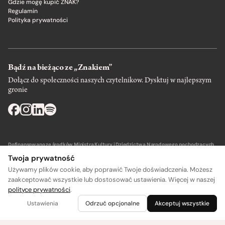
Gdzie mogę kupić ZNAK?
Regulamin
Polityka prywatności
Bądź na bieżąco ze „Znakiem”
Dołącz do społeczności naszych czytelnikow. Dysktuj w najlepszym
gronie
Dofinansowano ze środków Ministra Kultury i Dziedzictwa Narodowego pochodzących
z Funduszu Promocji Kultury – państwowego funduszu celowego.
Twoja prywatność
Używamy plików cookie, aby poprawić Twoje doświadczenia. Możesz
zaakceptować wszystkie lub dostosować ustawienia. Więcej w naszej
polityce prywatności
.
Wydawca: SIW Znak w Krakowie
Ustawienia
Odrzuć opcjonalne
Akceptuj wszystkie