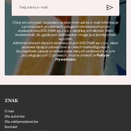
Chcę otrzymywać na podany przeze mnie adres e-mail informacje
o promocjach, produktach, usługach oferowanych przez
wydawnictwo SIW ZNAK sp. z o.o. z siedzibą w Krakowie. Mam
świadomość, że zgoda jest dobrowolna i mogę ją w każdej chwili
wycofać.
Administratorem danych osobowych jest SIW ZNAK sp. z o.o., dane
osobowe będą przetwarzane w celach marketingowych.
Szczegółowe zasady przetwarzania danych osobowych, w tym
przysługujących Ci prawach, można znaleźć w
Polityce
Prywatności
.
ZNAK
O nas
Dla autorów
Dla reklamodawców
Kontakt