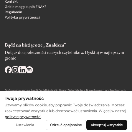
Kontakt
Gdzie mogę kupić ZNAK?
Regulamin
Polityka prywatności
Bądź na bieżąco ze „Znakiem”
Dołącz do społeczności naszych czytelnikow. Dysktuj w najlepszym
gronie
Dofinansowano ze środków Ministra Kultury i Dziedzictwa Narodowego pochodzących
z Funduszu Promocji Kultury – państwowego funduszu celowego.
Twoja prywatność
Używamy plików cookie, aby poprawić Twoje doświadczenia. Możesz
zaakceptować wszystkie lub dostosować ustawienia. Więcej w naszej
polityce prywatności
.
Wydawca: SIW Znak w Krakowie
Ustawienia
Odrzuć opcjonalne
Akceptuj wszystkie