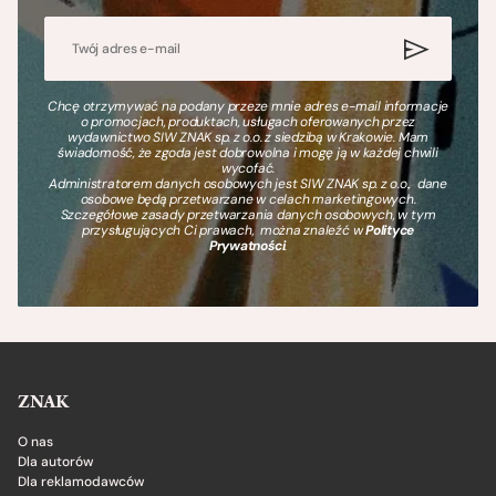
Chcę otrzymywać na podany przeze mnie adres e-mail informacje
o promocjach, produktach, usługach oferowanych przez
wydawnictwo SIW ZNAK sp. z o.o. z siedzibą w Krakowie. Mam
świadomość, że zgoda jest dobrowolna i mogę ją w każdej chwili
wycofać.
Administratorem danych osobowych jest SIW ZNAK sp. z o.o., dane
osobowe będą przetwarzane w celach marketingowych.
Szczegółowe zasady przetwarzania danych osobowych, w tym
przysługujących Ci prawach, można znaleźć w
Polityce
Prywatności
.
ZNAK
O nas
Dla autorów
Dla reklamodawców