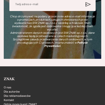
Chcę otrzymywać na podany przeze mnie adres e-mail informacje
o promocjach, produktach, usługach oferowanych przez
wydawnictwo SIW ZNAK sp. z o.o. z siedzibą w Krakowie. Mam
świadomość, że zgoda jest dobrowolna i mogę ją w każdej chwili
wycofać.
Administratorem danych osobowych jest SIW ZNAK sp. z o.o., dane
osobowe będą przetwarzane w celach marketingowych.
Szczegółowe zasady przetwarzania danych osobowych, w tym
przysługujących Ci prawach, można znaleźć w
Polityce
Prywatności
.
ZNAK
O nas
Dla autorów
Dla reklamodawców
Kontakt
Gdzie mogę kupić ZNAK?