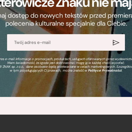
terowicze Znaku nie m
ymaj dostęp do nowych tekstów przed premierą, 
polecenia kulturalne specjalnie dla Ciebie.
s e-mail informacje o promocjach, produktach, usługach oferowanych przez wydawnictwo
Mam świadomość, że zgoda jest dobrowolna i mogę ją w każdej chwili wycofać.
 ZNAK sp. z o.o., dane osobowe będą przetwarzane w celach marketingowych. Szczegół
w tym przysługujących Ci prawach, można znaleźć w
Polityce Prywatności
.