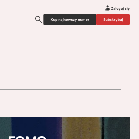
Zaloguj się
Kup najnowszy numer
Subskrybuj