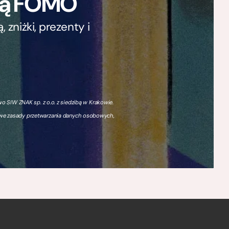
ają FOMO
zniżki, prezenty i
 SIW ZNAK sp. z o.o. z siedzibą w Krakowie.
owe zasady przetwarzania danych osobowych,