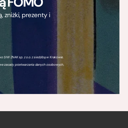
ają FOMO
zniżki, prezenty i
 SIW ZNAK sp. z o.o. z siedzibą w Krakowie.
owe zasady przetwarzania danych osobowych,