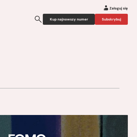
Zaloguj się
Kup najnowszy numer
Subskrybuj