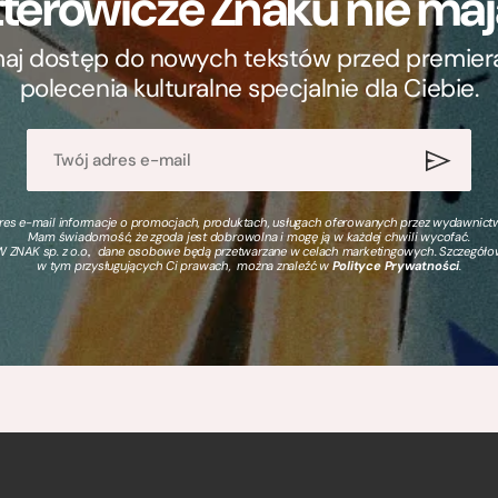
terowicze Znaku nie m
ymaj dostęp do nowych tekstów przed premierą, 
polecenia kulturalne specjalnie dla Ciebie.
s e-mail informacje o promocjach, produktach, usługach oferowanych przez wydawnictwo
Mam świadomość, że zgoda jest dobrowolna i mogę ją w każdej chwili wycofać.
 ZNAK sp. z o.o., dane osobowe będą przetwarzane w celach marketingowych. Szczegół
w tym przysługujących Ci prawach, można znaleźć w
Polityce Prywatności
.