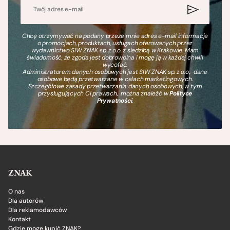
Chcę otrzymywać na podany przeze mnie adres e-mail informacje
o promocjach, produktach, usługach oferowanych przez
wydawnictwo SIW ZNAK sp. z o.o. z siedzibą w Krakowie. Mam
świadomość, że zgoda jest dobrowolna i mogę ją w każdej chwili
wycofać.
Administratorem danych osobowych jest SIW ZNAK sp. z o.o., dane
osobowe będą przetwarzane w celach marketingowych.
Szczegółowe zasady przetwarzania danych osobowych, w tym
przysługujących Ci prawach, można znaleźć w
Polityce
Prywatności
.
ZNAK
O nas
Dla autorów
Dla reklamodawców
Kontakt
Gdzie mogę kupić ZNAK?