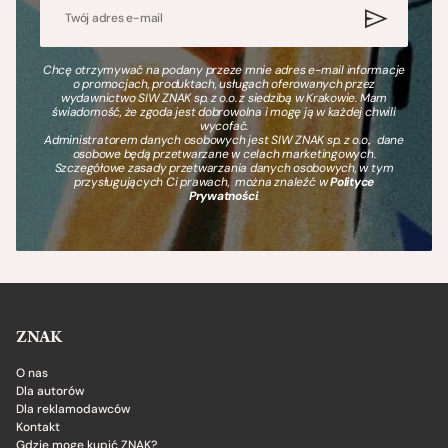
Chcę otrzymywać na podany przeze mnie adres e-mail informacje
o promocjach, produktach, usługach oferowanych przez
wydawnictwo SIW ZNAK sp. z o.o. z siedzibą w Krakowie. Mam
świadomość, że zgoda jest dobrowolna i mogę ją w każdej chwili
wycofać.
Administratorem danych osobowych jest SIW ZNAK sp. z o.o., dane
osobowe będą przetwarzane w celach marketingowych.
Szczegółowe zasady przetwarzania danych osobowych, w tym
przysługujących Ci prawach, można znaleźć w
Polityce
Prywatności
.
ZNAK
O nas
Dla autorów
Dla reklamodawców
Kontakt
Gdzie mogę kupić ZNAK?