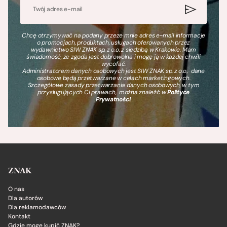
Chcę otrzymywać na podany przeze mnie adres e-mail informacje
o promocjach, produktach, usługach oferowanych przez
wydawnictwo SIW ZNAK sp. z o.o. z siedzibą w Krakowie. Mam
świadomość, że zgoda jest dobrowolna i mogę ją w każdej chwili
wycofać.
Administratorem danych osobowych jest SIW ZNAK sp. z o.o., dane
osobowe będą przetwarzane w celach marketingowych.
Szczegółowe zasady przetwarzania danych osobowych, w tym
przysługujących Ci prawach, można znaleźć w
Polityce
Prywatności
.
ZNAK
O nas
Dla autorów
Dla reklamodawców
Kontakt
Gdzie mogę kupić ZNAK?