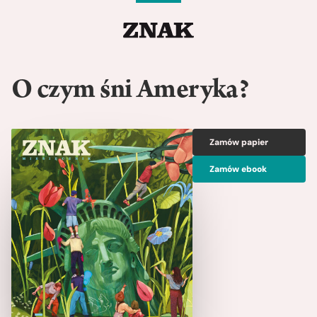
O czym śni Ameryka?
Zamów papier
Zamów ebook