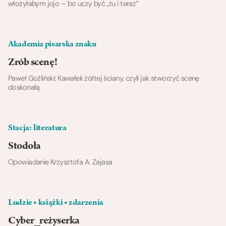
włożyłabym jojo – bo uczy być „tu i teraz”
Akademia pisarska znaku
Zrób scenę!
Paweł Goźliński: Kawałek żółtej ściany, czyli jak stworzyć scenę
doskonałą
Stacja: literatura
Stodoła
Opowiadanie Krzysztofa A. Zajasa
Ludzie ◆ książki ◆ zdarzenia
Cyber_reżyserka