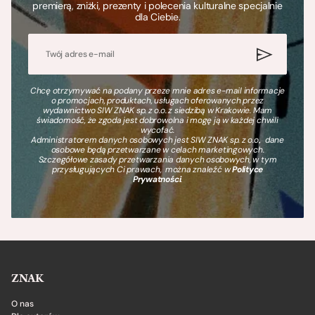
premierą, zniżki, prezenty i polecenia kulturalne specjalnie
dla Ciebie.
Chcę otrzymywać na podany przeze mnie adres e-mail informacje
o promocjach, produktach, usługach oferowanych przez
wydawnictwo SIW ZNAK sp. z o.o. z siedzibą w Krakowie. Mam
świadomość, że zgoda jest dobrowolna i mogę ją w każdej chwili
wycofać.
Administratorem danych osobowych jest SIW ZNAK sp. z o.o., dane
osobowe będą przetwarzane w celach marketingowych.
Szczegółowe zasady przetwarzania danych osobowych, w tym
przysługujących Ci prawach, można znaleźć w
Polityce
Prywatności
.
ZNAK
O nas