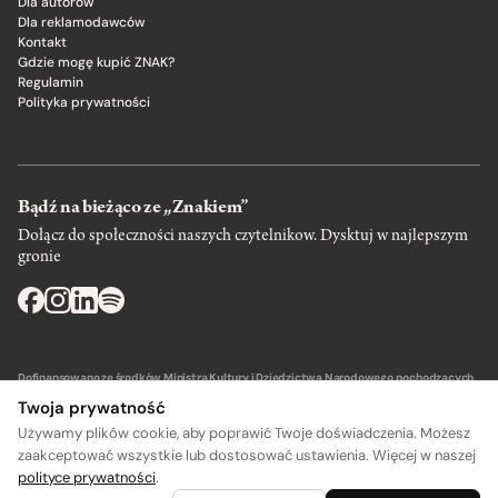
Dla autorów
Dla reklamodawców
Kontakt
Gdzie mogę kupić ZNAK?
Regulamin
Polityka prywatności
Bądź na bieżąco ze „Znakiem”
Dołącz do społeczności naszych czytelnikow. Dysktuj w najlepszym
gronie
Dofinansowano ze środków Ministra Kultury i Dziedzictwa Narodowego pochodzących
z Funduszu Promocji Kultury – państwowego funduszu celowego.
Twoja prywatność
Używamy plików cookie, aby poprawić Twoje doświadczenia. Możesz
zaakceptować wszystkie lub dostosować ustawienia. Więcej w naszej
polityce prywatności
.
Wydawca: SIW Znak w Krakowie