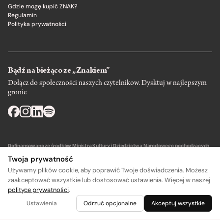
Gdzie mogę kupić ZNAK?
Regulamin
Polityka prywatności
Bądź na bieżąco ze „Znakiem”
Dołącz do społeczności naszych czytelnikow. Dysktuj w najlepszym
gronie
Dofinansowano ze środków Ministra Kultury i Dziedzictwa Narodowego pochodzących
z Funduszu Promocji Kultury – państwowego funduszu celowego.
Twoja prywatność
Używamy plików cookie, aby poprawić Twoje doświadczenia. Możesz
zaakceptować wszystkie lub dostosować ustawienia. Więcej w naszej
polityce prywatności
.
Wydawca: SIW Znak w Krakowie
Ustawienia
Odrzuć opcjonalne
Akceptuj wszystkie