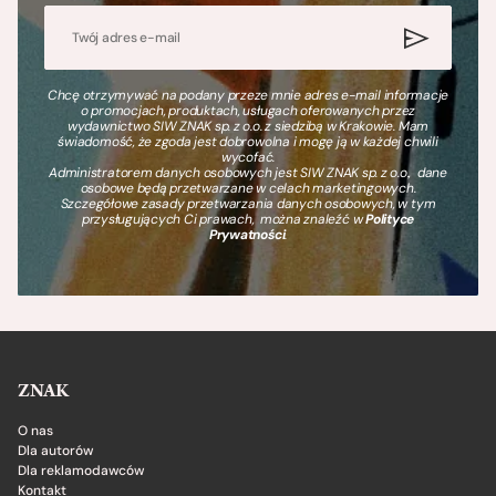
Chcę otrzymywać na podany przeze mnie adres e-mail informacje
o promocjach, produktach, usługach oferowanych przez
wydawnictwo SIW ZNAK sp. z o.o. z siedzibą w Krakowie. Mam
świadomość, że zgoda jest dobrowolna i mogę ją w każdej chwili
wycofać.
Administratorem danych osobowych jest SIW ZNAK sp. z o.o., dane
osobowe będą przetwarzane w celach marketingowych.
Szczegółowe zasady przetwarzania danych osobowych, w tym
przysługujących Ci prawach, można znaleźć w
Polityce
Prywatności
.
ZNAK
O nas
Dla autorów
Dla reklamodawców
Kontakt