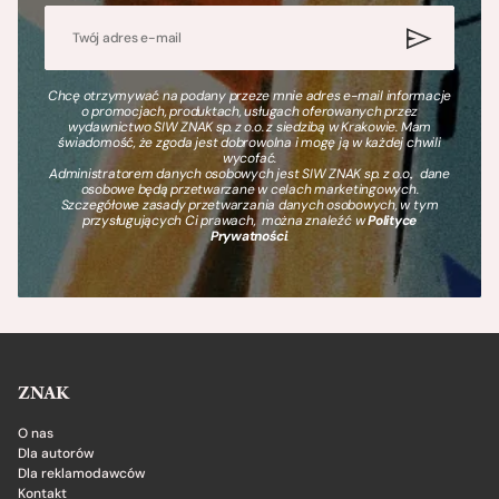
Chcę otrzymywać na podany przeze mnie adres e-mail informacje
o promocjach, produktach, usługach oferowanych przez
wydawnictwo SIW ZNAK sp. z o.o. z siedzibą w Krakowie. Mam
świadomość, że zgoda jest dobrowolna i mogę ją w każdej chwili
wycofać.
Administratorem danych osobowych jest SIW ZNAK sp. z o.o., dane
osobowe będą przetwarzane w celach marketingowych.
Szczegółowe zasady przetwarzania danych osobowych, w tym
przysługujących Ci prawach, można znaleźć w
Polityce
Prywatności
.
ZNAK
O nas
Dla autorów
Dla reklamodawców
Kontakt