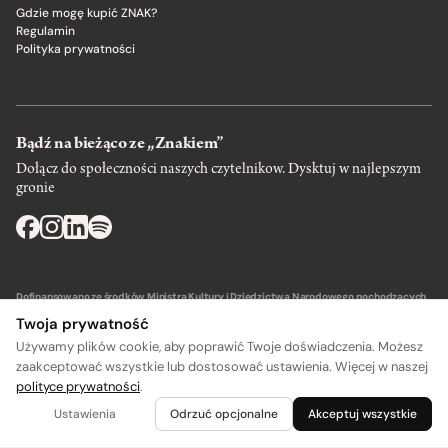
Gdzie mogę kupić ZNAK?
Regulamin
Polityka prywatności
Bądź na bieżąco ze „Znakiem”
Dołącz do społeczności naszych czytelnikow. Dysktuj w najlepszym
gronie
Dofinansowano ze środków Ministra Kultury i Dziedzictwa Narodowego pochodzących
z Funduszu Promocji Kultury – państwowego funduszu celowego.
Twoja prywatność
Używamy plików cookie, aby poprawić Twoje doświadczenia. Możesz
zaakceptować wszystkie lub dostosować ustawienia. Więcej w naszej
polityce prywatności
.
Wydawca: SIW Znak w Krakowie
Ustawienia
Odrzuć opcjonalne
Akceptuj wszystkie