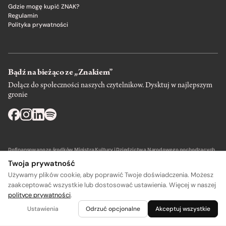
Gdzie mogę kupić ZNAK?
Regulamin
Polityka prywatności
Bądź na bieżąco ze „Znakiem”
Dołącz do społeczności naszych czytelnikow. Dysktuj w najlepszym
gronie
Dofinansowano ze środków Ministra Kultury i Dziedzictwa Narodowego pochodzących
z Funduszu Promocji Kultury – państwowego funduszu celowego.
Twoja prywatność
Używamy plików cookie, aby poprawić Twoje doświadczenia. Możesz
zaakceptować wszystkie lub dostosować ustawienia. Więcej w naszej
polityce prywatności
.
Wydawca: SIW Znak w Krakowie
Ustawienia
Odrzuć opcjonalne
Akceptuj wszystkie