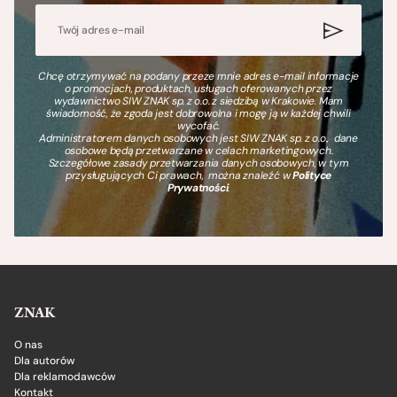
Chcę otrzymywać na podany przeze mnie adres e-mail informacje
o promocjach, produktach, usługach oferowanych przez
wydawnictwo SIW ZNAK sp. z o.o. z siedzibą w Krakowie. Mam
świadomość, że zgoda jest dobrowolna i mogę ją w każdej chwili
wycofać.
Administratorem danych osobowych jest SIW ZNAK sp. z o.o., dane
osobowe będą przetwarzane w celach marketingowych.
Szczegółowe zasady przetwarzania danych osobowych, w tym
przysługujących Ci prawach, można znaleźć w
Polityce
Prywatności
.
ZNAK
O nas
Dla autorów
Dla reklamodawców
Kontakt