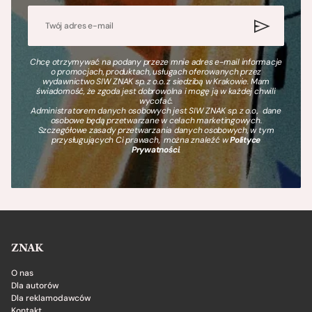
Chcę otrzymywać na podany przeze mnie adres e-mail informacje
o promocjach, produktach, usługach oferowanych przez
wydawnictwo SIW ZNAK sp. z o.o. z siedzibą w Krakowie. Mam
świadomość, że zgoda jest dobrowolna i mogę ją w każdej chwili
wycofać.
Administratorem danych osobowych jest SIW ZNAK sp. z o.o., dane
osobowe będą przetwarzane w celach marketingowych.
Szczegółowe zasady przetwarzania danych osobowych, w tym
przysługujących Ci prawach, można znaleźć w
Polityce
Prywatności
.
ZNAK
O nas
Dla autorów
Dla reklamodawców
Kontakt