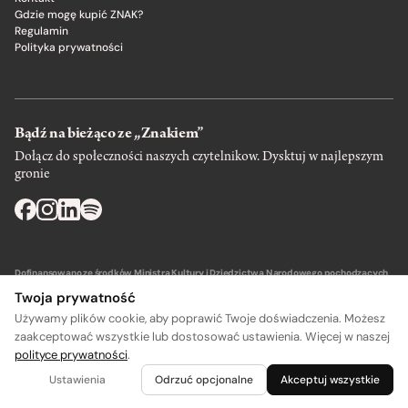
Gdzie mogę kupić ZNAK?
Regulamin
Polityka prywatności
Bądź na bieżąco ze „Znakiem”
Dołącz do społeczności naszych czytelnikow. Dysktuj w najlepszym
gronie
Dofinansowano ze środków Ministra Kultury i Dziedzictwa Narodowego pochodzących
z Funduszu Promocji Kultury – państwowego funduszu celowego.
Twoja prywatność
Używamy plików cookie, aby poprawić Twoje doświadczenia. Możesz
zaakceptować wszystkie lub dostosować ustawienia. Więcej w naszej
polityce prywatności
.
Wydawca: SIW Znak w Krakowie
Ustawienia
Odrzuć opcjonalne
Akceptuj wszystkie