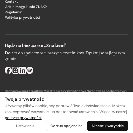
Kontakt
Gdzie mogę kupić ZNAK?
Regulamin
Polityka prywatności
Bądź na bieżąco ze „Znakiem”
Dołącz do społeczności naszych czytelnikow. Dysktuj w najlepszym
gronie
Dofinansowano ze środków Ministra Kultury i Dziedzictwa Narodowego pochodzących
z Funduszu Promocji Kultury – państwowego funduszu celowego.
Twoja prywatność
Używamy plików cookie, aby poprawić Twoje doświadczenia. Możesz
zaakceptować wszystkie lub dostosować ustawienia. Więcej w naszej
polityce prywatności
.
Wydawca: SIW Znak w Krakowie
Ustawienia
Odrzuć opcjonalne
Akceptuj wszystkie