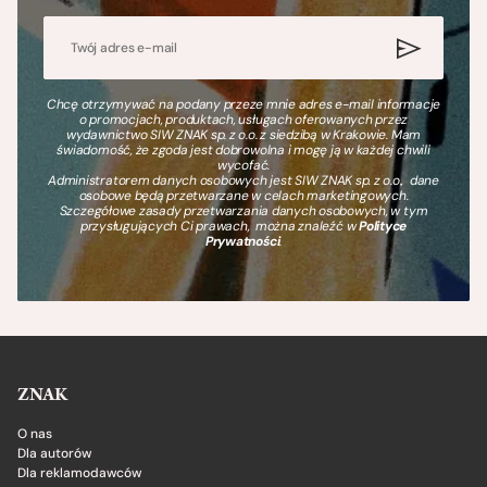
Chcę otrzymywać na podany przeze mnie adres e-mail informacje
o promocjach, produktach, usługach oferowanych przez
wydawnictwo SIW ZNAK sp. z o.o. z siedzibą w Krakowie. Mam
świadomość, że zgoda jest dobrowolna i mogę ją w każdej chwili
wycofać.
Administratorem danych osobowych jest SIW ZNAK sp. z o.o., dane
osobowe będą przetwarzane w celach marketingowych.
Szczegółowe zasady przetwarzania danych osobowych, w tym
przysługujących Ci prawach, można znaleźć w
Polityce
Prywatności
.
ZNAK
O nas
Dla autorów
Dla reklamodawców