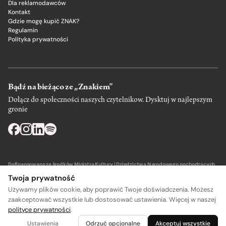
Dla reklamodawców
Kontakt
Gdzie mogę kupić ZNAK?
Regulamin
Polityka prywatności
Bądź na bieżąco ze „Znakiem”
Dołącz do społeczności naszych czytelnikow. Dysktuj w najlepszym
gronie
Dofinansowano ze środków Ministra Kultury i Dziedzictwa Narodowego pochodzących
z Funduszu Promocji Kultury – państwowego funduszu celowego.
Twoja prywatność
Używamy plików cookie, aby poprawić Twoje doświadczenia. Możesz
zaakceptować wszystkie lub dostosować ustawienia. Więcej w naszej
polityce prywatności
.
Wydawca: SIW Znak w Krakowie
Ustawienia
Odrzuć opcjonalne
Akceptuj wszystkie