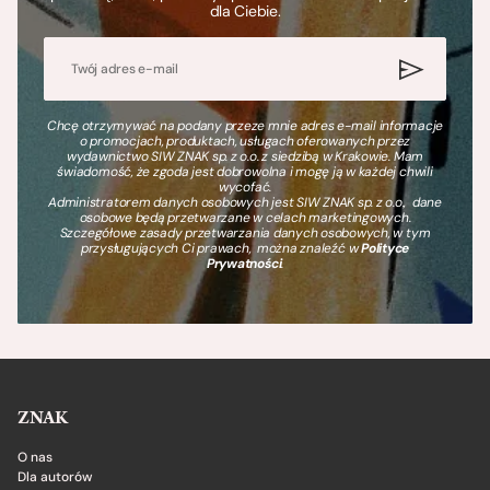
dla Ciebie.
Chcę otrzymywać na podany przeze mnie adres e-mail informacje
o promocjach, produktach, usługach oferowanych przez
wydawnictwo SIW ZNAK sp. z o.o. z siedzibą w Krakowie. Mam
świadomość, że zgoda jest dobrowolna i mogę ją w każdej chwili
wycofać.
Administratorem danych osobowych jest SIW ZNAK sp. z o.o., dane
osobowe będą przetwarzane w celach marketingowych.
Szczegółowe zasady przetwarzania danych osobowych, w tym
przysługujących Ci prawach, można znaleźć w
Polityce
Prywatności
.
ZNAK
O nas
Dla autorów