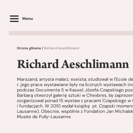
Menu
Strona główna
/
Richard Aeschlimann
Richard Aeschlimann
Marszand, artysta malarz, eseista; studiował w l’Ecole 
r. jego prace wystawiane były na licznych wystawach ind
podczas Documenta 5 w Kassel; Józefa Czapskiego pozn
Barbarą otworzył galerię sztuki w Chexbres, by zapreze
zorganizował ponad 15 wystaw z pracami Czapskiego w G
i fundacjach. W 2010 wydał książkę pt.
Czapski moment
Lausanne). Obecnie, wspólnie z Fondation Jan Michalsk
Musée de Pully-Lausanne