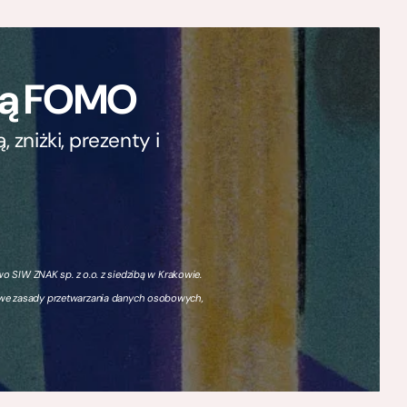
ają FOMO
zniżki, prezenty i
 SIW ZNAK sp. z o.o. z siedzibą w Krakowie.
owe zasady przetwarzania danych osobowych,