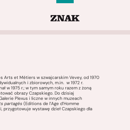
des Arts et Métiers w szwajcarskim Vevey, od 1970
ywidualnych i zbiorowych, m.in. w 1972 r.
ał w 1975 r.; w tym samym roku razem z żoną
ntować obrazy Czapskiego. Do dzisiaj
alerie Plexus i liczne w innych muzeach
s partagés
(Editions de l’Age d’Homme
i, przygotowuje wystawę dzieł Czapskiego dla