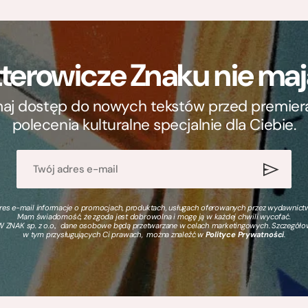
terowicze Znaku nie m
ymaj dostęp do nowych tekstów przed premierą, 
polecenia kulturalne specjalnie dla Ciebie.
s e-mail informacje o promocjach, produktach, usługach oferowanych przez wydawnictwo
Mam świadomość, że zgoda jest dobrowolna i mogę ją w każdej chwili wycofać.
 ZNAK sp. z o.o., dane osobowe będą przetwarzane w celach marketingowych. Szczegół
w tym przysługujących Ci prawach, można znaleźć w
Polityce Prywatności
.