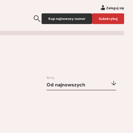
Zaloguj się
Kup najnowszy numer
Subskrybuj
Sortuj
Od najnowszych