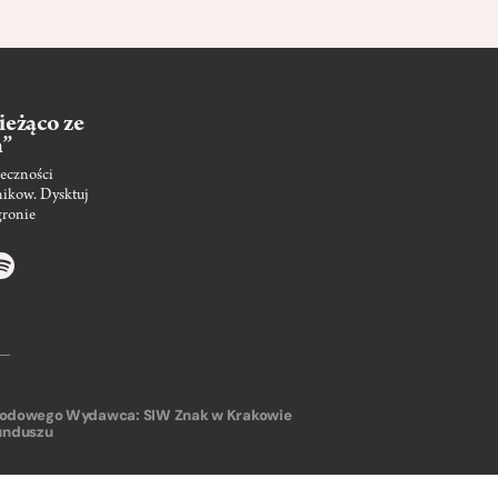
ieżąco ze
m”
eczności
nikow. Dysktuj
gronie
arodowego
Wydawca: SIW Znak w Krakowie
unduszu