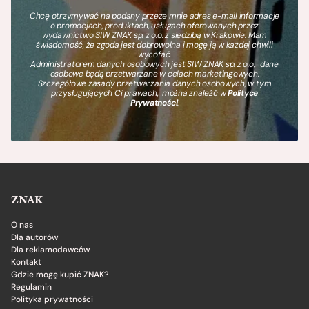
Chcę otrzymywać na podany przeze mnie adres e-mail informacje
o promocjach, produktach, usługach oferowanych przez
wydawnictwo SIW ZNAK sp. z o.o. z siedzibą w Krakowie. Mam
świadomość, że zgoda jest dobrowolna i mogę ją w każdej chwili
wycofać.
Administratorem danych osobowych jest SIW ZNAK sp. z o.o., dane
osobowe będą przetwarzane w celach marketingowych.
Szczegółowe zasady przetwarzania danych osobowych, w tym
przysługujących Ci prawach, można znaleźć w
Polityce
Prywatności
.
ZNAK
O nas
Dla autorów
Dla reklamodawców
Kontakt
Gdzie mogę kupić ZNAK?
Regulamin
Polityka prywatności