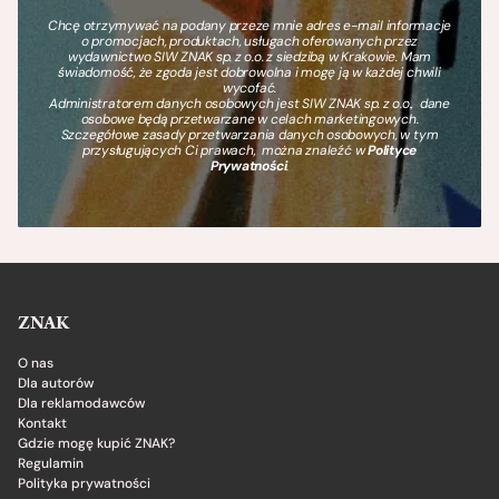
Chcę otrzymywać na podany przeze mnie adres e-mail informacje
o promocjach, produktach, usługach oferowanych przez
wydawnictwo SIW ZNAK sp. z o.o. z siedzibą w Krakowie. Mam
świadomość, że zgoda jest dobrowolna i mogę ją w każdej chwili
wycofać.
Administratorem danych osobowych jest SIW ZNAK sp. z o.o., dane
osobowe będą przetwarzane w celach marketingowych.
Szczegółowe zasady przetwarzania danych osobowych, w tym
przysługujących Ci prawach, można znaleźć w
Polityce
Prywatności
.
ZNAK
O nas
Dla autorów
Dla reklamodawców
Kontakt
Gdzie mogę kupić ZNAK?
Regulamin
Polityka prywatności