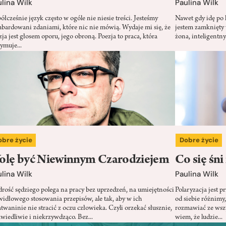
lina Wilk
Paulina Wilk
łcześnie język często w ogóle nie niesie treści. Jesteśmy
Nawet gdy idę po 
bardowani zdaniami, które nic nie mówią. Wydaje mi się, że
jestem zamknięty 
ja jest głosem oporu, jego obroną. Poezja to praca, która
żona, inteligentny
ymuje...
obre życie
Dobre życie
olę być Niewinnym Czarodziejem
Co się śni
lina Wilk
Paulina Wilk
rość sędziego polega na pracy bez uprzedzeń, na umiejętności
Polaryzacja jest p
widłowego stosowania przepisów, ale tak, aby w ich
od siebie różnimy,
twaninie nie stracić z oczu człowieka. Czyli orzekać słusznie,
rozmawiać ze wszy
awiedliwie i niekrzywdząco. Bez...
wiem, że ludzie...