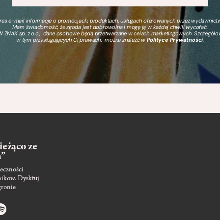
s e-mail informacje o promocjach, produktach, usługach oferowanych przez wydawnictwo
Mam świadomość, że zgoda jest dobrowolna i mogę ją w każdej chwili wycofać.
 ZNAK sp. z o.o., dane osobowe będą przetwarzane w celach marketingowych. Szczegół
w tym przysługujących Ci prawach, można znaleźć w
Polityce Prywatności
.
ieżąco ze
m”
eczności
nikow. Dysktuj
gronie