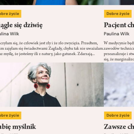
obre życie
Dobre życie
ągle się dziwię
Pacjent c
lina Wilk
Paulina Wilk
zyłam się, że człowiek jest zły i że zło zwycięża. Przedtem,
W medycynie będzi
im zajęłam się świadectwami Zagłady, chyba tak nie uważałam.
zawodów techniczn
z myślę, że jesteśmy źli z natury, jako gatunek. Zdarzają...
przeanalizuje i s
się, że marginaliz
obre życie
Dobre życie
bię myślnik
Zawsze ch