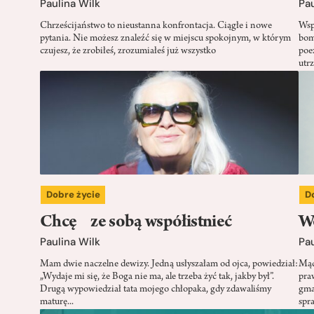
Paulina Wilk
Pau
Chrześcijaństwo to nieustanna konfrontacja. Ciągłe i nowe
Wspó
pytania. Nie możesz znaleźć się w miejscu spokojnym, w którym
bom
czujesz, że zrobiłeś, zrozumiałeś już wszystko
poez
utrz
Dobre życie
D
Chcę ze sobą współistnieć
W
Paulina Wilk
Pau
Mam dwie naczelne dewizy. Jedną usłyszałam od ojca, powiedział:
Mąd
„Wydaje mi się, że Boga nie ma, ale trzeba żyć tak, jakby był”.
pra
Drugą wypowiedział tata mojego chłopaka, gdy zdawaliśmy
gma
maturę...
spr