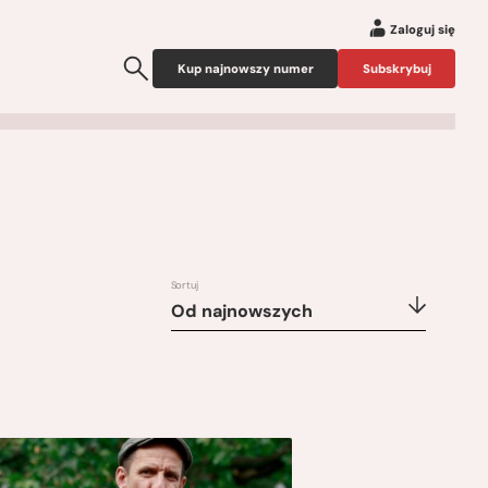
Zaloguj się
Kup najnowszy numer
Subskrybuj
Sortuj
Od najnowszych