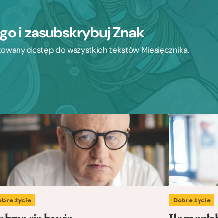
ego i zasubskrybuj Znak
mitowany dostęp do wszystkich tekstów Miesięcznika.
obre życie
Dobre życie