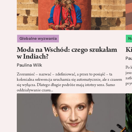
Globalne wyzwania
N
Moda na Wschód: czego szukałam
Ki
w Indiach?
Pau
Paulina Wilk
Po l
jes
Zrozumieć – nazwać – zdefiniować, a przez to posiąść – ta
zat
kolonialna sekwencja uruchamia się automatycznie, ale z czasem
pry
się wyłącza. Dlatego długie podróże mają istotny sens. Samo
oddziaływanie czasu...