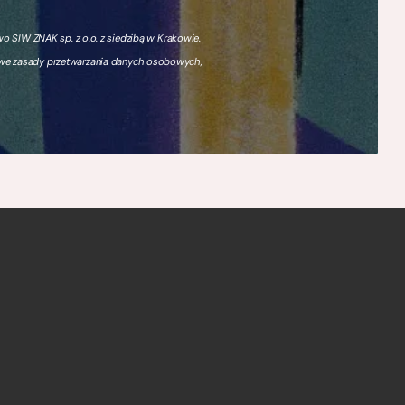
 SIW ZNAK sp. z o.o. z siedzibą w Krakowie.
owe zasady przetwarzania danych osobowych,