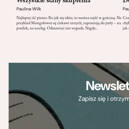
Wszystkie stany skupienia
Do
Paulina Wilk
Pau
Najlepiej iść pieszo. Bo jak się idzie, to można zajść w gościnę. Na
Cza
przykład Mongołowie są ciekawi innych, zapraszają do jurty – na
chy
posiłek, na nocleg. Odmawiać nie wypada. Nigdy...
jak 
Newslet
Zapisz się i otrz