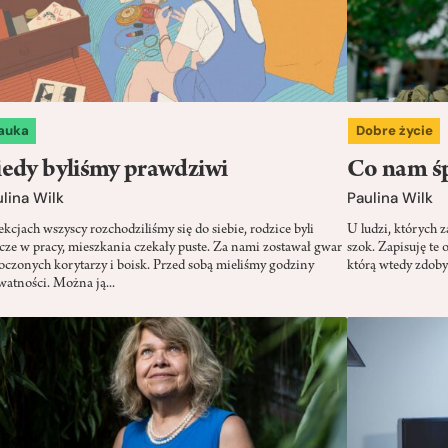
auka
Dobre życie
edy byliśmy prawdziwi
Co nam śp
lina Wilk
Paulina Wilk
ekcjach wszyscy rozchodziliśmy się do siebie, rodzice byli
U ludzi, których z
zcze w pracy, mieszkania czekały puste. Za nami zostawał gwar
szok. Zapisuję te 
łoczonych korytarzy i boisk. Przed sobą mieliśmy godziny
którą wtedy zdoby
watności. Można ją...