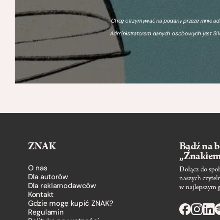
Chcę otrzymywać na podany przeze mnie adre
Administratorem danych osobowych jest SIW
ZNAK
Bądź na b
„Znakie
O nas
Dołącz do społ
Dla autorów
naszych czytel
Dla reklamodawców
w najlepszym 
Kontakt
Gdzie mogę kupić ZNAK?
Regulamin