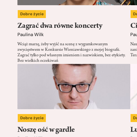
Dobre życie
D
Zagrać dwa równe koncerty
Ci
Paulina Wilk
Pau
Wciąż marzę, żeby wyjść na scenę z wygumkowanym
Nauc
zwycięstwem w Konkursie Wieniawskiego z mojej biografii.
zan
Zagrać tylko pod własnym imieniem i nazwiskiem, bez etykiety.
Tera
Bez wielkich oczekiwań
Dobre życie
D
Noszę ość w gardle
Lu