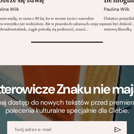
brze się bawię
Ile mogł
lina Wilk
Paulina Wilk
sem myślę, że mam z 80 lat, bo w swoim życiu i zawodzie
Ostatnio pomyśla
ba wszystko już widziałem. Ale w pisarskich zabawach czuję się
musi być dzikość.
dwudziestolatek, ciągle potrafię się podniecić, rzucić...
etatową filozofką
>
terowicze Znaku nie m
ymaj dostęp do nowych tekstów przed premierą, 
polecenia kulturalne specjalnie dla Ciebie.