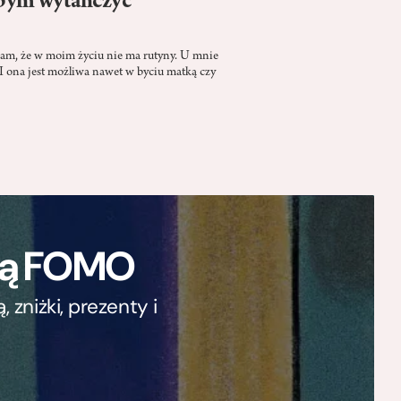
abym wytańczyć
łam, że w moim życiu nie ma rutyny. U mnie
 I ona jest możliwa nawet w byciu matką czy
ają FOMO
zniżki, prezenty i