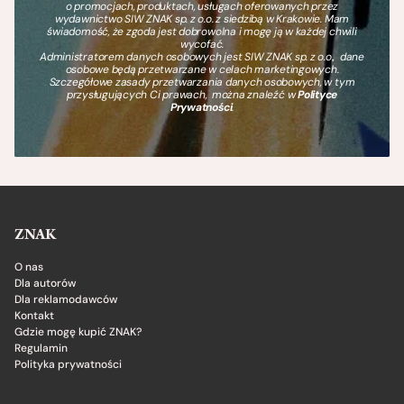
o promocjach, produktach, usługach oferowanych przez
wydawnictwo SIW ZNAK sp. z o.o. z siedzibą w Krakowie. Mam
świadomość, że zgoda jest dobrowolna i mogę ją w każdej chwili
wycofać.
Administratorem danych osobowych jest SIW ZNAK sp. z o.o., dane
osobowe będą przetwarzane w celach marketingowych.
Szczegółowe zasady przetwarzania danych osobowych, w tym
przysługujących Ci prawach, można znaleźć w
Polityce
Prywatności
.
ZNAK
O nas
Dla autorów
Dla reklamodawców
Kontakt
Gdzie mogę kupić ZNAK?
Regulamin
Polityka prywatności