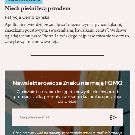
Niech pieśni lecą przodem
Patrycja Cembrzyńska
Apollinaire twierdził, że „malować można czym się chce, fajkami,
znaczkami pocztowymi, świecznikami, kawałkami ceraty”. Widzowi
oglądającemu prace Piotra Lutyńskiego najpierw rzuca się w oczy to,
że wykorzystuje on w swojej...
>
Newsletterowicze Znaku nie mają FOMO
Zapisz się i otrzymaj dostęp do nowych tekstów przed
premierą, zniżki, prezenty i polecenia kulturalne specjalnie
dla Ciebie.
Chcę otrzymywać na podany przeze mnie adres e-mail informacje