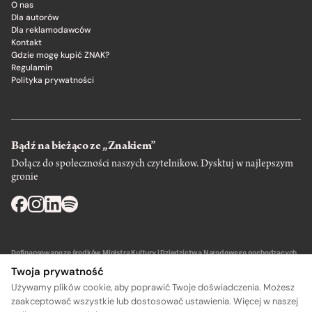
O nas
Dla autorów
Dla reklamodawców
Kontakt
Gdzie mogę kupić ZNAK?
Regulamin
Polityka prywatności
Bądź na bieżąco ze „Znakiem”
Dołącz do społeczności naszych czytelnikow. Dysktuj w najlepszym
gronie
Dofinansowano ze środków Ministra Kultury i Dziedzictwa Narodowego pochodzących
z Funduszu Promocji Kultury – państwowego funduszu celowego.
Twoja prywatność
Używamy plików cookie, aby poprawić Twoje doświadczenia. Możesz
zaakceptować wszystkie lub dostosować ustawienia. Więcej w naszej