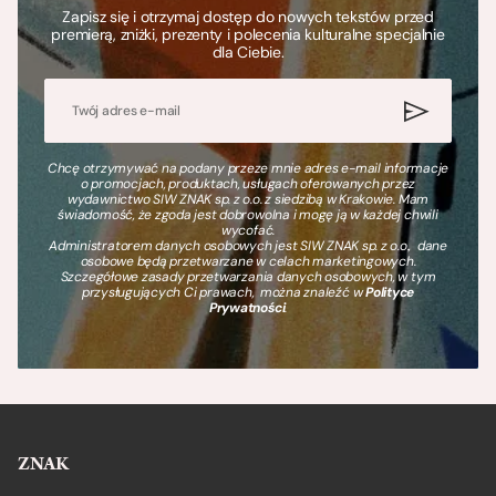
Zapisz się i otrzymaj dostęp do nowych tekstów przed
premierą, zniżki, prezenty i polecenia kulturalne specjalnie
dla Ciebie.
Chcę otrzymywać na podany przeze mnie adres e-mail informacje
o promocjach, produktach, usługach oferowanych przez
wydawnictwo SIW ZNAK sp. z o.o. z siedzibą w Krakowie. Mam
świadomość, że zgoda jest dobrowolna i mogę ją w każdej chwili
wycofać.
Administratorem danych osobowych jest SIW ZNAK sp. z o.o., dane
osobowe będą przetwarzane w celach marketingowych.
Szczegółowe zasady przetwarzania danych osobowych, w tym
przysługujących Ci prawach, można znaleźć w
Polityce
Prywatności
.
ZNAK