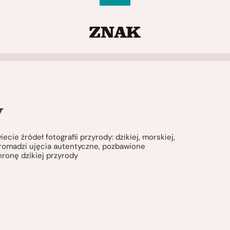
y
cie źródeł fotografii przyrody: dzikiej, morskiej,
 gromadzi ujęcia autentyczne, pozbawione
ronę dzikiej przyrody