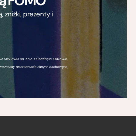
ają FOMO
zniżki, prezenty i
 SIW ZNAK sp. z o.o. z siedzibą w Krakowie.
owe zasady przetwarzania danych osobowych,