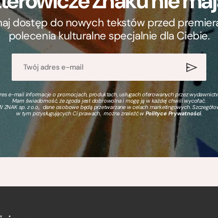
terowicze Znaku nie m
ymaj dostęp do nowych tekstów przed premierą, 
polecenia kulturalne specjalnie dla Ciebie.
s e-mail informacje o promocjach, produktach, usługach oferowanych przez wydawnictwo
Mam świadomość, że zgoda jest dobrowolna i mogę ją w każdej chwili wycofać.
 ZNAK sp. z o.o., dane osobowe będą przetwarzane w celach marketingowych. Szczegół
w tym przysługujących Ci prawach, można znaleźć w
Polityce Prywatności
.