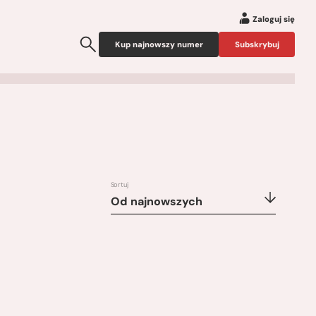
Zaloguj się
Kup najnowszy numer
Subskrybuj
Sortuj
Od najnowszych