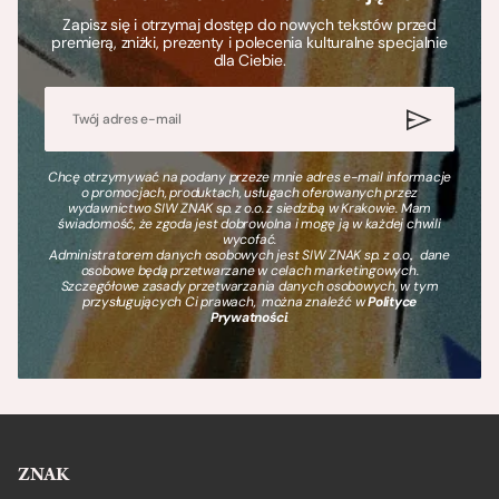
Zapisz się i otrzymaj dostęp do nowych tekstów przed
premierą, zniżki, prezenty i polecenia kulturalne specjalnie
dla Ciebie.
Chcę otrzymywać na podany przeze mnie adres e-mail informacje
o promocjach, produktach, usługach oferowanych przez
wydawnictwo SIW ZNAK sp. z o.o. z siedzibą w Krakowie. Mam
świadomość, że zgoda jest dobrowolna i mogę ją w każdej chwili
wycofać.
Administratorem danych osobowych jest SIW ZNAK sp. z o.o., dane
osobowe będą przetwarzane w celach marketingowych.
Szczegółowe zasady przetwarzania danych osobowych, w tym
przysługujących Ci prawach, można znaleźć w
Polityce
Prywatności
.
ZNAK