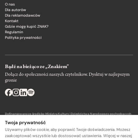
O nas
Dla autorów
Dla reklamodawców
Kontakt
Gdzie mogę kupić ZNAK?
Regulamin
Polityka prywatności
Bądź na bieżąco ze „Znakiem”
Dołącz do społeczności naszych czytelnikow. Dysktuj w najlepszym
gronie
Dofinansowano ze środków Ministra Kultury i Dziedzictwa Narodowego pochodzących
z Funduszu Promocji Kultury – państwowego funduszu celowego.
Twoja prywatność
Używamy plików cookie, aby poprawić Twoje doświadczenia. Możesz
zaakceptować wszystkie lub dostosować ustawienia. Więcej w naszej