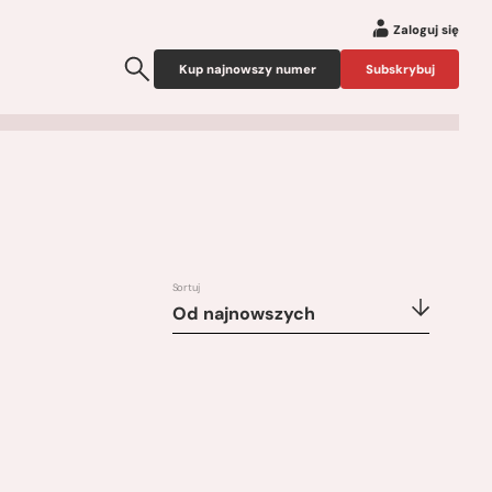
Zaloguj się
Kup najnowszy numer
Subskrybuj
Sortuj
Od najnowszych