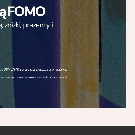
ają FOMO
zniżki, prezenty i
 SIW ZNAK sp. z o.o. z siedzibą w Krakowie.
owe zasady przetwarzania danych osobowych,