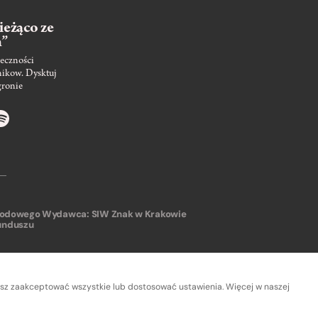
ieżąco ze
m”
eczności
nikow. Dysktuj
gronie
arodowego
Wydawca: SIW Znak w Krakowie
unduszu
sz zaakceptować wszystkie lub dostosować ustawienia. Więcej w naszej