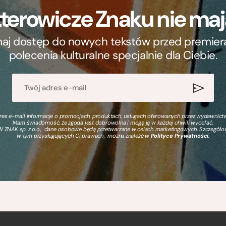
terowicze Znaku nie m
ymaj dostęp do nowych tekstów przed premierą, 
polecenia kulturalne specjalnie dla Ciebie.
s e-mail informacje o promocjach, produktach, usługach oferowanych przez wydawnictwo
Mam świadomość, że zgoda jest dobrowolna i mogę ją w każdej chwili wycofać.
 ZNAK sp. z o.o., dane osobowe będą przetwarzane w celach marketingowych. Szczegół
w tym przysługujących Ci prawach, można znaleźć w
Polityce Prywatności
.