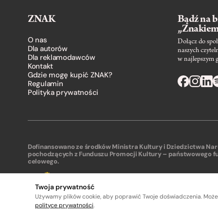
ZNAK
Bądź na b
„Znakie
O nas
Dołącz do społ
Dla autorów
naszych czytel
Dla reklamodawców
w najlepszym 
Kontakt
Gdzie mogę kupić ZNAK?
Regulamin
Polityka prywatności
Dofinansowano ze środków Ministra Kultury i Dziedzictwa N
pochodzących z Funduszu Promocji Kultury – państwowego f
celowego.
Twoja prywatność
Używamy plików cookie, aby poprawić Twoje doświadczenia. Może
polityce prywatności
.