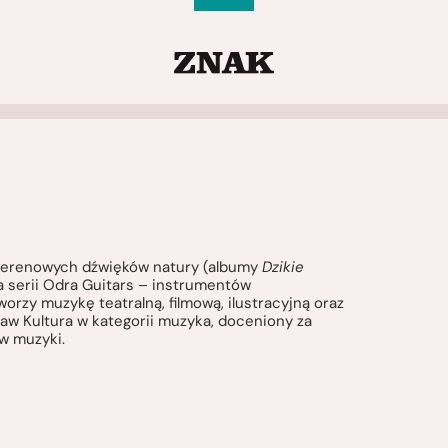
ń terenowych dźwięków natury (albumy
Dzikie
serii Odra Guitars – instrumentów
rzy muzykę teatralną, filmową, ilustracyjną oraz
aw Kultura w kategorii muzyka, doceniony za
w muzyki.