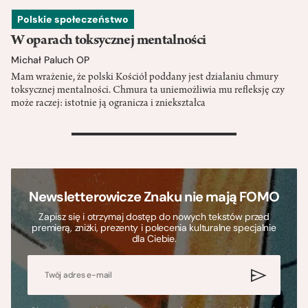
Polskie społeczeństwo
W oparach toksycznej mentalności
Michał Paluch OP
Mam wrażenie, że polski Kościół poddany jest działaniu chmury
toksycznej mentalności. Chmura ta uniemożliwia mu refleksję czy
może raczej: istotnie ją ogranicza i zniekształca
>
Newsletterowicze Znaku nie mają FOMO
Zapisz się i otrzymaj dostęp do nowych tekstów przed
premierą, zniżki, prezenty i polecenia kulturalne specjalnie
dla Ciebie.