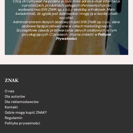
Chcę otrzymywać na podany przeze mnie adres e-mail informacje
o promocjach, produktach, usługach oferowanych przez
wydawnictwo SIW ZNAK sp. z o.o. z siedzibą w Krakowie. Mam
świadomość, że zgoda jest dobrowolna i mogę ją w każdej chwili
wycofać.
Administratorem danych osobowych jest SIW ZNAK sp. z o.o., dane
osobowe będą przetwarzane w celach marketingowych.
Szczegółowe zasady przetwarzania danych osobowych, w tym
przysługujących Ci prawach, można znaleźć w
Polityce
Prywatności
.
ZNAK
O nas
Dla autorów
Dla reklamodawców
Kontakt
Gdzie mogę kupić ZNAK?
Regulamin
Polityka prywatności