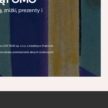
zniżki, prezenty i
 SIW ZNAK sp. z o.o. z siedzibą w Krakowie.
owe zasady przetwarzania danych osobowych,