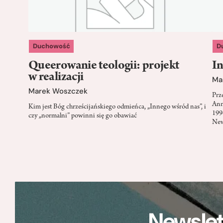
Duchowość
D
Queerowanie teologii: projekt
In
w realizacji
Ma
Marek Woszczek
Prz
Ann
Kim jest Bóg chrześcijańskiego odmieńca, „Innego wśród nas”, i
199
czy „normalni” powinni się go obawiać
New
Newslet