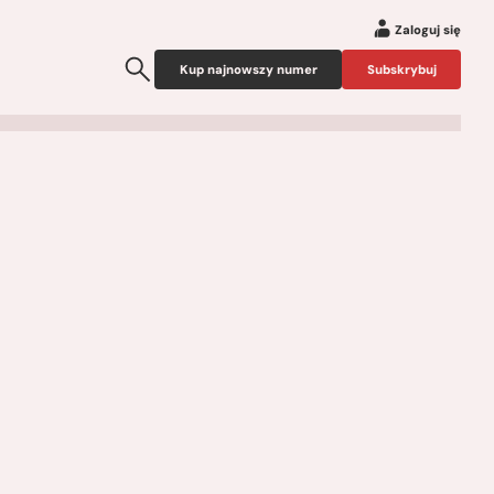
Zaloguj się
Kup najnowszy numer
Subskrybuj