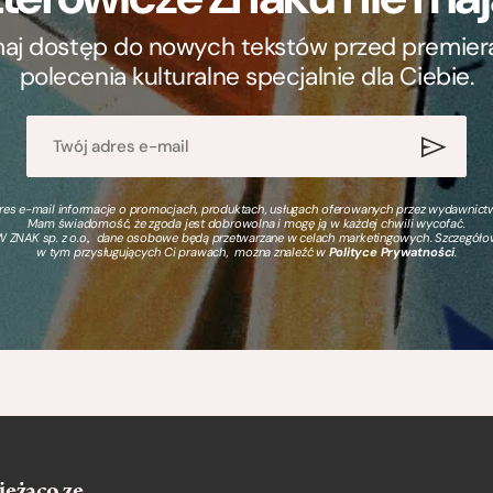
ymaj dostęp do nowych tekstów przed premierą, 
polecenia kulturalne specjalnie dla Ciebie.
s e-mail informacje o promocjach, produktach, usługach oferowanych przez wydawnictwo
Mam świadomość, że zgoda jest dobrowolna i mogę ją w każdej chwili wycofać.
 ZNAK sp. z o.o., dane osobowe będą przetwarzane w celach marketingowych. Szczegół
w tym przysługujących Ci prawach, można znaleźć w
Polityce Prywatności
.