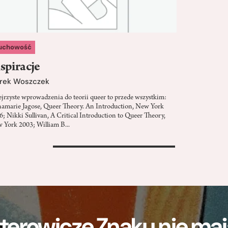
uchowość
spiracje
rek Woszczek
ejrzyste wprowadzenia do teorii queer to przede wszystkim:
amarie Jagose, Queer Theory. An Introduction, New York
6; Nikki Sullivan, A Critical Introduction to Queer Theory,
 York 2003; William B...
>
terowicze Znaku nie m