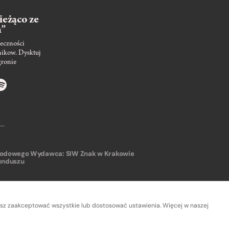
ieżąco ze
m”
eczności
nikow. Dysktuj
gronie
arodowego
Wydawca: SIW Znak w Krakowie
unduszu
sz zaakceptować wszystkie lub dostosować ustawienia. Więcej w naszej