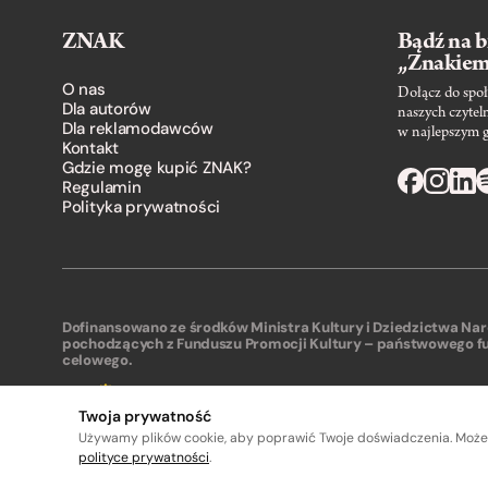
ZNAK
Bądź na b
„Znakie
O nas
Dołącz do społ
Dla autorów
naszych czytel
Dla reklamodawców
w najlepszym 
Kontakt
Gdzie mogę kupić ZNAK?
Regulamin
Polityka prywatności
Dofinansowano ze środków Ministra Kultury i Dziedzictwa N
pochodzących z Funduszu Promocji Kultury – państwowego f
celowego.
Twoja prywatność
Używamy plików cookie, aby poprawić Twoje doświadczenia. Może
polityce prywatności
.