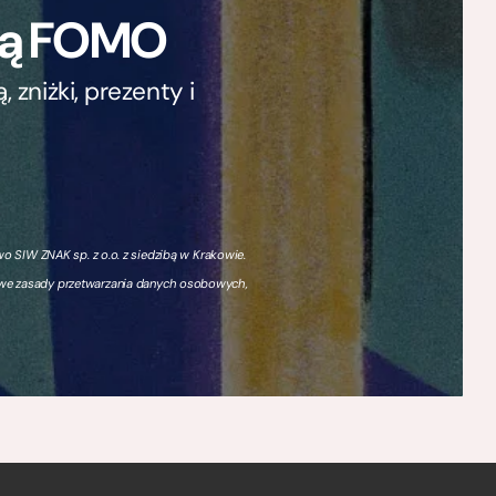
ają FOMO
zniżki, prezenty i
 SIW ZNAK sp. z o.o. z siedzibą w Krakowie.
owe zasady przetwarzania danych osobowych,