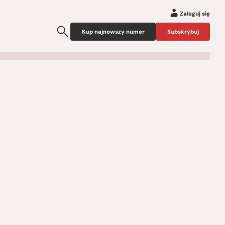
Zaloguj się
Kup najnowszy numer
Subskrybuj