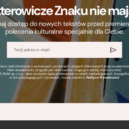
terowicze Znaku nie m
ymaj dostęp do nowych tekstów przed premierą, 
polecenia kulturalne specjalnie dla Ciebie.
s e-mail informacje o promocjach, produktach, usługach oferowanych przez wydawnictwo
Mam świadomość, że zgoda jest dobrowolna i mogę ją w każdej chwili wycofać.
 ZNAK sp. z o.o., dane osobowe będą przetwarzane w celach marketingowych. Szczegół
w tym przysługujących Ci prawach, można znaleźć w
Polityce Prywatności
.