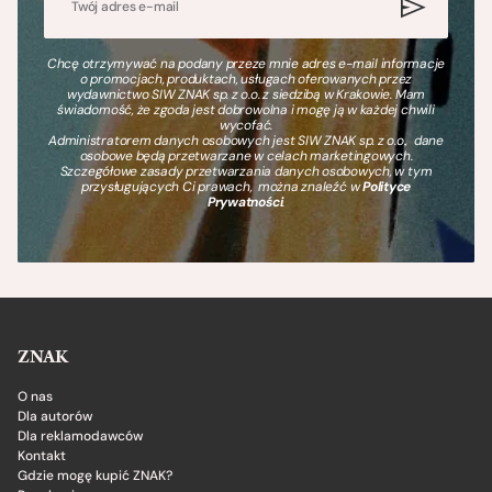
Chcę otrzymywać na podany przeze mnie adres e-mail informacje
o promocjach, produktach, usługach oferowanych przez
wydawnictwo SIW ZNAK sp. z o.o. z siedzibą w Krakowie. Mam
świadomość, że zgoda jest dobrowolna i mogę ją w każdej chwili
wycofać.
Administratorem danych osobowych jest SIW ZNAK sp. z o.o., dane
osobowe będą przetwarzane w celach marketingowych.
Szczegółowe zasady przetwarzania danych osobowych, w tym
przysługujących Ci prawach, można znaleźć w
Polityce
Prywatności
.
ZNAK
O nas
Dla autorów
Dla reklamodawców
Kontakt
Gdzie mogę kupić ZNAK?