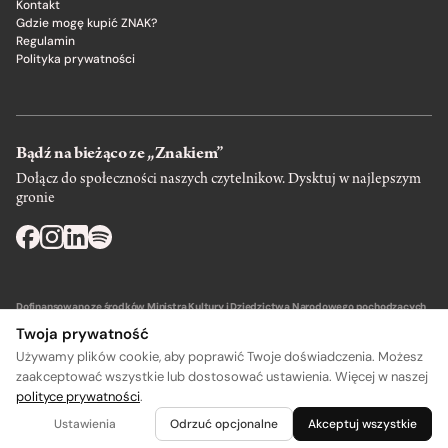
Kontakt
Gdzie mogę kupić ZNAK?
Regulamin
Polityka prywatności
Bądź na bieżąco ze „Znakiem”
Dołącz do społeczności naszych czytelnikow. Dysktuj w najlepszym
gronie
Dofinansowano ze środków Ministra Kultury i Dziedzictwa Narodowego pochodzących
z Funduszu Promocji Kultury – państwowego funduszu celowego.
Twoja prywatność
Używamy plików cookie, aby poprawić Twoje doświadczenia. Możesz
zaakceptować wszystkie lub dostosować ustawienia. Więcej w naszej
polityce prywatności
.
Wydawca: SIW Znak w Krakowie
Ustawienia
Odrzuć opcjonalne
Akceptuj wszystkie