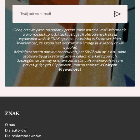
Chcę otrzymywać na podany przeze mnie adres e-mail informacje
o promocjach, produktach, usługach oferowanych przez
wydawnictwo SIW ZNAK sp. z o.o. z siedzibą w Krakowie. Mam
świadomość, że zgoda jest dobrowolna i mogę ją w każdej chwili
wycofać.
Administratorem danych osobowych jest SIW ZNAK sp. z o.o., dane
osobowe będą przetwarzane w celach marketingowych.
Szczegółowe zasady przetwarzania danych osobowych, w tym
przysługujących Ci prawach, można znaleźć w
Polityce
Prywatności
.
ZNAK
O nas
Dla autorów
Dla reklamodawców