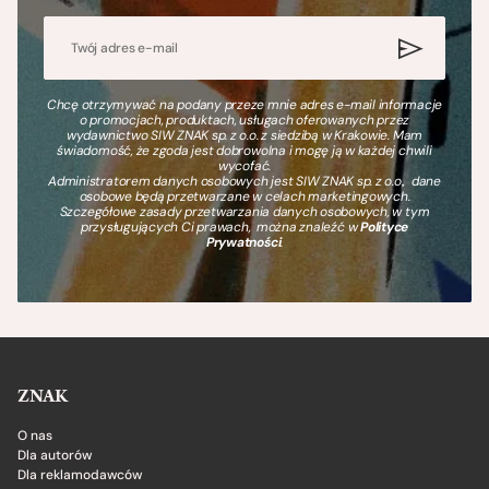
Chcę otrzymywać na podany przeze mnie adres e-mail informacje
o promocjach, produktach, usługach oferowanych przez
wydawnictwo SIW ZNAK sp. z o.o. z siedzibą w Krakowie. Mam
świadomość, że zgoda jest dobrowolna i mogę ją w każdej chwili
wycofać.
Administratorem danych osobowych jest SIW ZNAK sp. z o.o., dane
osobowe będą przetwarzane w celach marketingowych.
Szczegółowe zasady przetwarzania danych osobowych, w tym
przysługujących Ci prawach, można znaleźć w
Polityce
Prywatności
.
ZNAK
O nas
Dla autorów
Dla reklamodawców