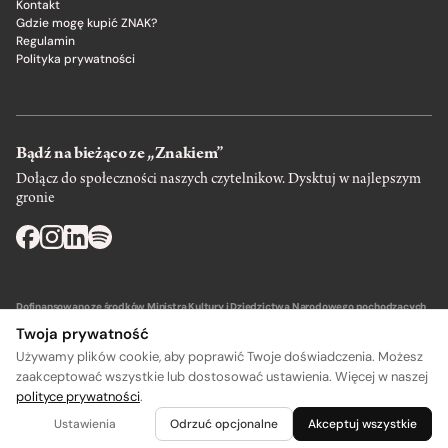
Kontakt
Gdzie mogę kupić ZNAK?
Regulamin
Polityka prywatności
Bądź na bieżąco ze „Znakiem”
Dołącz do społeczności naszych czytelnikow. Dysktuj w najlepszym
gronie
Dofinansowano ze środków Ministra Kultury i Dziedzictwa Narodowego pochodzących
z Funduszu Promocji Kultury – państwowego funduszu celowego.
Twoja prywatność
Używamy plików cookie, aby poprawić Twoje doświadczenia. Możesz
zaakceptować wszystkie lub dostosować ustawienia. Więcej w naszej
polityce prywatności
.
Wydawca: SIW Znak w Krakowie
Ustawienia
Odrzuć opcjonalne
Akceptuj wszystkie