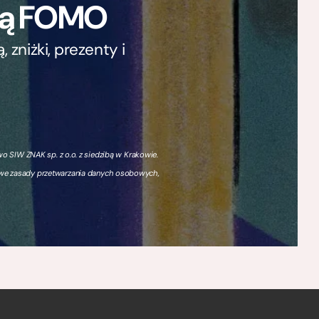
ają FOMO
zniżki, prezenty i
 SIW ZNAK sp. z o.o. z siedzibą w Krakowie.
owe zasady przetwarzania danych osobowych,