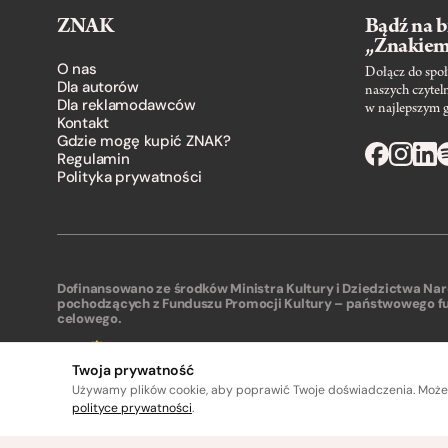
ZNAK
Bądź na b
„Znakie
O nas
Dołącz do społ
Dla autorów
naszych czytel
Dla reklamodawców
w najlepszym 
Kontakt
Gdzie mogę kupić ZNAK?
Regulamin
Polityka prywatności
Dofinansowano ze środków Ministra Kultury i Dziedzictwa N
pochodzących z Funduszu Promocji Kultury – państwowego f
celowego.
Twoja prywatność
Używamy plików cookie, aby poprawić Twoje doświadczenia. Może
polityce prywatności
.