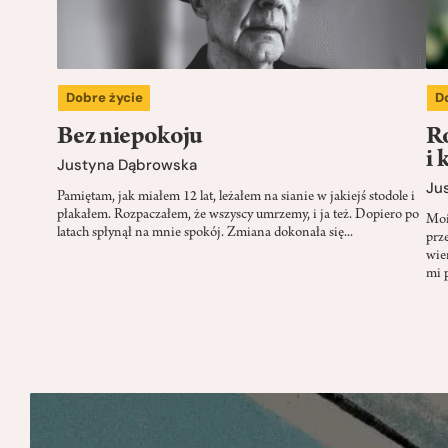
Dobre życie
D
Bez niepokoju
R
i 
Justyna Dąbrowska
Ju
Pamiętam, jak miałem 12 lat, leżałem na sianie w jakiejś stodole i
płakałem. Rozpaczałem, że wszyscy umrzemy, i ja też. Dopiero po
Moi
latach spłynął na mnie spokój. Zmiana dokonała się...
prz
wie
mi p