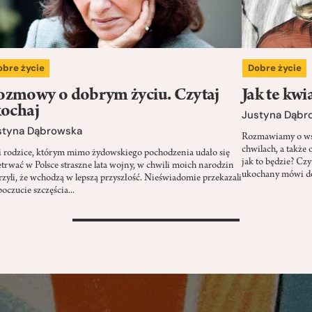
obre życie
Dobre życie
ozmowy o dobrym życiu. Czytaj
Jak te kwi
kochaj
Justyna Dąbr
styna Dąbrowska
Rozmawiamy o wsz
chwilach, a także 
 rodzice, którym mimo żydowskiego pochodzenia udało się
jak to będzie? Cz
etrwać w Polsce straszne lata wojny, w chwili moich narodzin
ukochany mówi do
rzyli, że wchodzą w lepszą przyszłość. Nieświadomie przekazali
oczucie szczęścia...
>