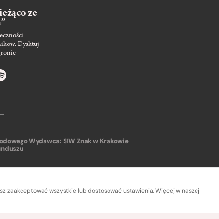
ieżąco ze
m”
eczności
nikow. Dysktuj
gronie
arodowego
Wydawca: SIW Znak w Krakowie
unduszu
sz zaakceptować wszystkie lub dostosować ustawienia. Więcej w naszej