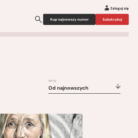
Zaloguj się
Kup najnowszy numer
Subskrybuj
Sortuj
Od najnowszych