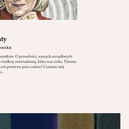
aty
owska
ystkim. O przeszłości, naszych szczęśliwych
o wielkiej niewiadomej, która nas czeka. Pytamy:
y coś przetrwa poza ciałem? Czasami mój
...