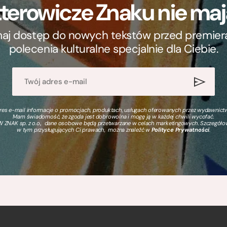
terowicze Znaku nie m
ymaj dostęp do nowych tekstów przed premierą, 
polecenia kulturalne specjalnie dla Ciebie.
s e-mail informacje o promocjach, produktach, usługach oferowanych przez wydawnictwo
Mam świadomość, że zgoda jest dobrowolna i mogę ją w każdej chwili wycofać.
 ZNAK sp. z o.o., dane osobowe będą przetwarzane w celach marketingowych. Szczegół
w tym przysługujących Ci prawach, można znaleźć w
Polityce Prywatności
.