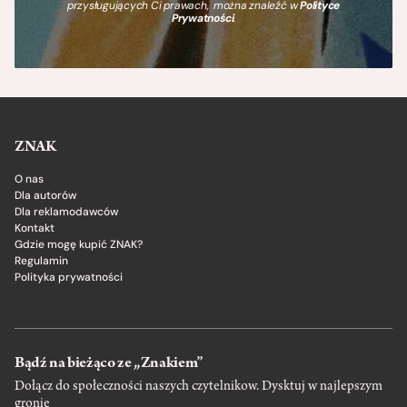
przysługujących Ci prawach, można znaleźć w
Polityce
Prywatności
.
ZNAK
O nas
Dla autorów
Dla reklamodawców
Kontakt
Gdzie mogę kupić ZNAK?
Regulamin
Polityka prywatności
Bądź na bieżąco ze „Znakiem”
Dołącz do społeczności naszych czytelnikow. Dysktuj w najlepszym
gronie