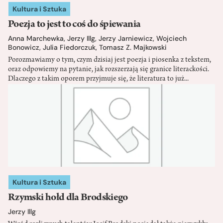
Kultura i Sztuka
Poezja to jest to coś do śpiewania
Anna Marchewka
,
Jerzy Illg
,
Jerzy Jarniewicz
,
Wojciech
Bonowicz
,
Julia Fiedorczuk
,
Tomasz Z. Majkowski
Porozmawiamy o tym, czym dzisiaj jest poezja i piosenka z tekstem,
oraz odpowiemy na pytanie, jak rozszerzają się granice literackości.
Dlaczego z takim oporem przyjmuje się, że literatura to już...
Kultura i Sztuka
Rzymski hołd dla Brodskiego
Jerzy Illg