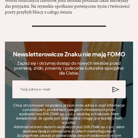
Wśród rozlicznych talentów Josif Brodski posiadał także niezwykły
dar przyjaźni. Na rzymskie spotkanie poświęcone życiu i twórczości
poety przybyli bliscy z całego świata
>
Newsletterowicze Znaku nie mają FOMO
Zapisz się i otrzymaj dostęp do nowych tekstów przed
premierą, zniżki, prezenty i polecenia kulturalne specjalnie
dla Ciebie.
Chcę otrzymywać na podany przeze mnie adres e-mail informacje
o promocjach, produktach, usługach oferowanych przez
wydawnictwo SIW ZNAK sp. z o.o. z siedzibą w Krakowie. Mam
świadomość, że zgoda jest dobrowolna i mogę ją w każdej chwili
wycofać.
Administratorem danych osobowych jest SIW ZNAK sp. z o.o., dane
osobowe będą przetwarzane w celach marketingowych.
Szczegółowe zasady przetwarzania danych osobowych, w tym