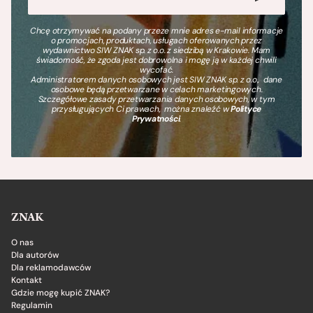
Chcę otrzymywać na podany przeze mnie adres e-mail informacje
o promocjach, produktach, usługach oferowanych przez
wydawnictwo SIW ZNAK sp. z o.o. z siedzibą w Krakowie. Mam
świadomość, że zgoda jest dobrowolna i mogę ją w każdej chwili
wycofać.
Administratorem danych osobowych jest SIW ZNAK sp. z o.o., dane
osobowe będą przetwarzane w celach marketingowych.
Szczegółowe zasady przetwarzania danych osobowych, w tym
przysługujących Ci prawach, można znaleźć w
Polityce
Prywatności
.
ZNAK
O nas
Dla autorów
Dla reklamodawców
Kontakt
Gdzie mogę kupić ZNAK?
Regulamin