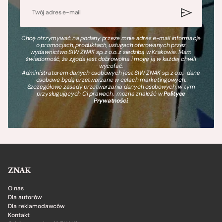
Chcę otrzymywać na podany przeze mnie adres e-mail informacje
o promocjach, produktach, usługach oferowanych przez
wydawnictwo SIW ZNAK sp. z o.o. z siedzibą w Krakowie. Mam
świadomość, że zgoda jest dobrowolna i mogę ją w każdej chwili
wycofać.
Administratorem danych osobowych jest SIW ZNAK sp. z o.o., dane
osobowe będą przetwarzane w celach marketingowych.
Szczegółowe zasady przetwarzania danych osobowych, w tym
przysługujących Ci prawach, można znaleźć w
Polityce
Prywatności
.
ZNAK
O nas
Dla autorów
Dla reklamodawców
Kontakt