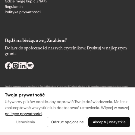
Gdzie mogę kupić ZNAK?
Regulamin
Polityka prywatności
Bądź na bieżąco ze „Znakiem”
Dołącz do społeczności naszych czytelnikow. Dysktuj w najlepszym
gronie
Dofinansowano ze środków Ministra Kultury i Dziedzictwa Narodowego pochodzących
z Funduszu Promocji Kultury – państwowego funduszu celowego.
Twoja prywatność
Używamy plików cookie, aby poprawić Twoje doświadczenia. Możesz
zaakceptować wszystkie lub dostosować ustawienia. Więcej w naszej
polityce prywatności
.
Wydawca: SIW Znak w Krakowie
Ustawienia
Odrzuć opcjonalne
Akceptuj wszystkie