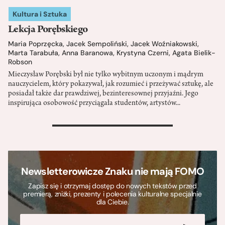
Kultura i Sztuka
Lekcja Porębskiego
Maria Poprzęcka
,
Jacek Sempoliński
,
Jacek Woźniakowski
,
Marta Tarabuła
,
Anna Baranowa
,
Krystyna Czerni
,
Agata Bielik-
Robson
Mieczysław Porębski był nie tylko wybitnym uczonym i mądrym
nauczycielem, który pokazywał, jak rozumieć i przeżywać sztukę, ale
posiadał także dar prawdziwej, bezinteresownej przyjaźni. Jego
inspirująca osobowość przyciągała studentów, artystów...
>
Newsletterowicze Znaku nie mają FOMO
Zapisz się i otrzymaj dostęp do nowych tekstów przed
premierą, zniżki, prezenty i polecenia kulturalne specjalnie
dla Ciebie.