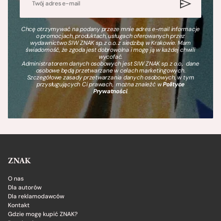
Chcę otrzymywać na podany przeze mnie adres e-mail informacje
o promocjach, produktach, usługach oferowanych przez
wydawnictwo SIW ZNAK sp. z o.o. z siedzibą w Krakowie. Mam
świadomość, że zgoda jest dobrowolna i mogę ją w każdej chwili
wycofać.
Administratorem danych osobowych jest SIW ZNAK sp. z o.o., dane
osobowe będą przetwarzane w celach marketingowych.
Szczegółowe zasady przetwarzania danych osobowych, w tym
przysługujących Ci prawach, można znaleźć w
Polityce
Prywatności
.
ZNAK
O nas
Dla autorów
Dla reklamodawców
Kontakt
Gdzie mogę kupić ZNAK?