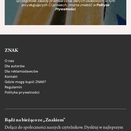
Szczegółowe zasady przetwarzania danych osobowych, w tym
przysługujących Ci prawach, można znaleźć w
Polityce
Prywatności
.
ZNAK
O nas
Dla autorów
Dla reklamodawców
Kontakt
Gdzie mogę kupić ZNAK?
Regulamin
Polityka prywatności
Bądź na bieżąco ze „Znakiem”
Dołącz do społeczności naszych czytelnikow. Dysktuj w najlepszym