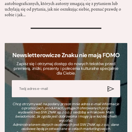
autobiograficznych, których autorzy zmagają się z pytaniem lub
uchylają się od pytania, jak nie oszukując siebie, poznać prawdę o
sobie i jak...
>
Newsletterowicze Znaku nie mają FOMO
Zapisz się i otrzymaj dostęp do nowych tekstów przed
premierą, zniżki, prezenty i polecenia kulturalne specjalnie
dla Ciebie.
Chcę otrzymywać na podany przeze mnie adres e-mail informacje
o promocjach, produktach, usługach oferowanych przez
wydawnictwo SIW ZNAK sp. z o.o. z siedzibą w Krakowie. Mam
świadomość, że zgoda jest dobrowolna i mogę ją w każdej chwili
wycofać.
Administratorem danych osobowych jest SIW ZNAK sp. z o.o., dane
osobowe będą przetwarzane w celach marketingowych.