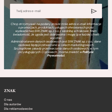
Chcę otrzymywać na podany przeze mnie adres e-mail informacje
o promocjach, produktach, usługach oferowanych przez
wydawnictwo SIW ZNAK sp. z o.o. z siedzibą w Krakowie. Mam
świadomość, że zgoda jest dobrowolna i mogę ją w każdej chwili
wycofać.
Administratorem danych osobowych jest SIW ZNAK sp. z o.o., dane
osobowe będą przetwarzane w celach marketingowych.
Szczegółowe zasady przetwarzania danych osobowych, w tym
przysługujących Ci prawach, można znaleźć w
Polityce
Prywatności
.
ZNAK
O nas
Dla autorów
Dla reklamodawców