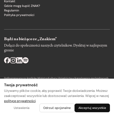
Kontakt
Gdzie mogę kupić ZNAK?
Regulamin
Polityka prywatności
Bądź na bieżąco ze „Znakiem”
Dołącz do społeczności naszych czytelnikow. Dysktuj w najlepszym
gronie
Dofinansowano ze środków Ministra Kultury i Dziedzictwa Narodowego pochodzących
z Funduszu Promocji Kultury – państwowego funduszu celowego.
Twoja prywatność
Używamy plików cookie, aby poprawić Twoje doświadczenia. Możesz
zaakceptować wszystkie lub dostosować ustawienia. Więcej w naszej
polityce prywatności
.
Wydawca: SIW Znak w Krakowie
Ustawienia
Odrzuć opcjonalne
Akceptuj wszystkie