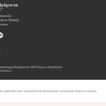
ieżąco ze
m”
eczności
nikow. Dysktuj
gronie
arodowego
Wydawca: SIW Znak w Krakowie
unduszu
sz zaakceptować wszystkie lub dostosować ustawienia. Więcej w naszej