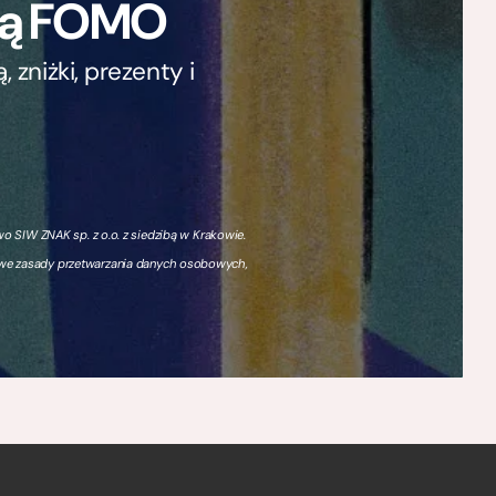
ają FOMO
zniżki, prezenty i
 SIW ZNAK sp. z o.o. z siedzibą w Krakowie.
owe zasady przetwarzania danych osobowych,