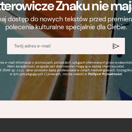
terowicze Znaku nie m
ymaj dostęp do nowych tekstów przed premierą, 
polecenia kulturalne specjalnie dla Ciebie.
s e-mail informacje o promocjach, produktach, usługach oferowanych przez wydawnictwo
Mam świadomość, że zgoda jest dobrowolna i mogę ją w każdej chwili wycofać.
 ZNAK sp. z o.o., dane osobowe będą przetwarzane w celach marketingowych. Szczegół
w tym przysługujących Ci prawach, można znaleźć w
Polityce Prywatności
.