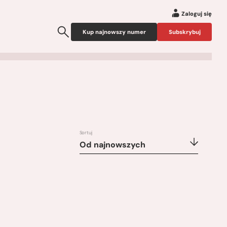
Zaloguj się
Kup najnowszy numer
Subskrybuj
Sortuj
Od najnowszych