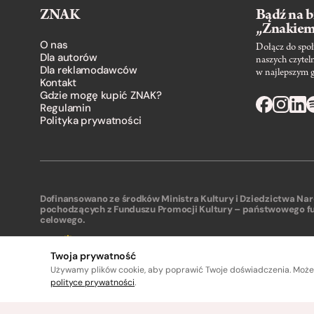
ZNAK
Bądź na b
„Znakie
O nas
Dołącz do społ
Dla autorów
naszych czytel
Dla reklamodawców
w najlepszym 
Kontakt
Gdzie mogę kupić ZNAK?
Regulamin
Polityka prywatności
Dofinansowano ze środków Ministra Kultury i Dziedzictwa N
pochodzących z Funduszu Promocji Kultury – państwowego f
celowego.
Twoja prywatność
Używamy plików cookie, aby poprawić Twoje doświadczenia. Może
polityce prywatności
.