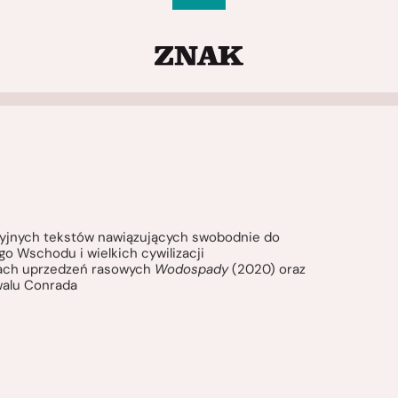
ycyjnych tekstów nawiązujących swobodnie do
go Wschodu i wielkich cywilizacji
iejach uprzedzeń rasowych
Wodospady
(2020) oraz
iwalu Conrada