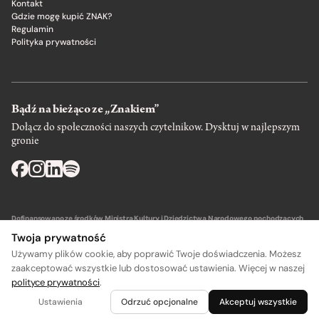
Kontakt
Gdzie mogę kupić ZNAK?
Regulamin
Polityka prywatności
Bądź na bieżąco ze „Znakiem”
Dołącz do społeczności naszych czytelnikow. Dysktuj w najlepszym
gronie
Dofinansowano ze środków Ministra Kultury i Dziedzictwa Narodowego pochodzących
z Funduszu Promocji Kultury – państwowego funduszu celowego.
Twoja prywatność
Używamy plików cookie, aby poprawić Twoje doświadczenia. Możesz
zaakceptować wszystkie lub dostosować ustawienia. Więcej w naszej
polityce prywatności
.
Wydawca: SIW Znak w Krakowie
Ustawienia
Odrzuć opcjonalne
Akceptuj wszystkie