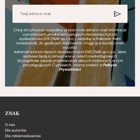
Chcę otrzymywać na podany przeze mnie adres e-mail informacje
o promocjach, produktach, usługach oferowanych przez
wydawnictwo SIW ZNAK sp. z o.o. z siedzibą w Krakowie. Mam
świadomość, że zgoda jest dobrowolna i mogę ją w każdej chwili
wycofać.
Administratorem danych osobowych jest SIW ZNAK sp. z o.o., dane
osobowe będą przetwarzane w celach marketingowych.
Szczegółowe zasady przetwarzania danych osobowych, w tym
przysługujących Ci prawach, można znaleźć w
Polityce
Prywatności
.
ZNAK
O nas
Dla autorów
Dla reklamodawców