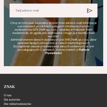
Chcę otrzymywać na podany przeze mnie adres e-mail informacje
o promocjach, produktach, usługach oferowanych przez
wydawnictwo SIW ZNAK sp. z o.o. z siedzibą w Krakowie. Mam
świadomość, że zgoda jest dobrowolna i mogę ją w każdej chwili
wycofać.
Administratorem danych osobowych jest SIW ZNAK sp. z o.o., dane
osobowe będą przetwarzane w celach marketingowych.
Szczegółowe zasady przetwarzania danych osobowych, w tym
przysługujących Ci prawach, można znaleźć w
Polityce
Prywatności
.
ZNAK
O nas
Dla autorów
Dla reklamodawców