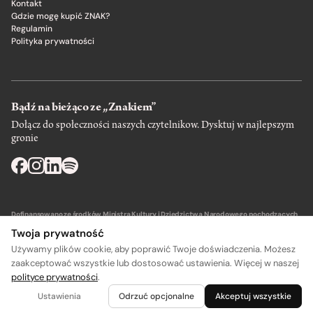
Kontakt
Gdzie mogę kupić ZNAK?
Regulamin
Polityka prywatności
Bądź na bieżąco ze „Znakiem”
Dołącz do społeczności naszych czytelnikow. Dysktuj w najlepszym
gronie
Dofinansowano ze środków Ministra Kultury i Dziedzictwa Narodowego pochodzących
z Funduszu Promocji Kultury – państwowego funduszu celowego.
Twoja prywatność
Używamy plików cookie, aby poprawić Twoje doświadczenia. Możesz
zaakceptować wszystkie lub dostosować ustawienia. Więcej w naszej
polityce prywatności
.
Wydawca: SIW Znak w Krakowie
Ustawienia
Odrzuć opcjonalne
Akceptuj wszystkie