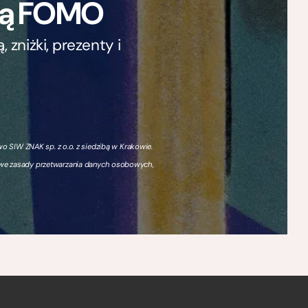
ają FOMO
zniżki, prezenty i
 SIW ZNAK sp. z o.o. z siedzibą w Krakowie.
owe zasady przetwarzania danych osobowych,