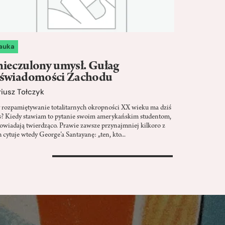
auka
ieczulony umysł. Gułag
 świadomości Zachodu
iusz Tołczyk
 rozpamiętywanie totalitarnych okropności XX wieku ma dziś
s? Kiedy stawiam to pytanie swoim amerykańskim studentom,
owiadają twierdząco. Prawie zawsze przynajmniej kilkoro z
 cytuje wtedy George’a Santayanę: „ten, kto...
>