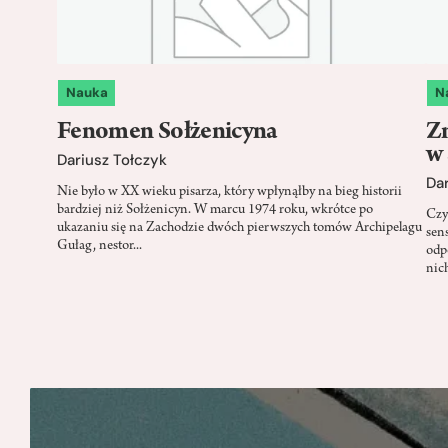
Nauka
N
Fenomen Sołżenicyna
Zn
w
Dariusz Tołczyk
Dar
Nie było w XX wieku pisarza, który wpłynąłby na bieg historii
bardziej niż Sołżenicyn. W marcu 1974 roku, wkrótce po
Czy
ukazaniu się na Zachodzie dwóch pierwszych tomów Archipelagu
sen
Gułag, nestor...
odp
nich