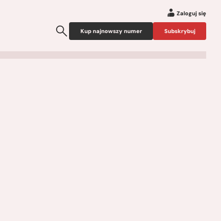
Zaloguj się
Kup najnowszy numer
Subskrybuj