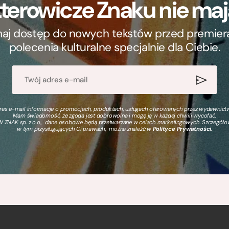
terowicze Znaku nie m
ymaj dostęp do nowych tekstów przed premierą, 
polecenia kulturalne specjalnie dla Ciebie.
s e-mail informacje o promocjach, produktach, usługach oferowanych przez wydawnictwo
Mam świadomość, że zgoda jest dobrowolna i mogę ją w każdej chwili wycofać.
 ZNAK sp. z o.o., dane osobowe będą przetwarzane w celach marketingowych. Szczegół
w tym przysługujących Ci prawach, można znaleźć w
Polityce Prywatności
.