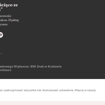
ieżąco ze
m”
eczności
nikow. Dysktuj
gronie
arodowego
Wydawca: SIW Znak w Krakowie
unduszu
sz zaakceptować wszystkie lub dostosować ustawienia. Więcej w naszej