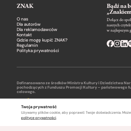
ZNAK
Bądź na b
„Znakie
O nas
Dołącz do społ
Dla autorów
naszych czytel
Dla reklamodawców
w najlepszym 
Kontakt
Gdzie mogę kupić ZNAK?
Regulamin
Polityka prywatności
Dofinansowano ze środków Ministra Kultury i Dziedzictwa N
pochodzących z Funduszu Promocji Kultury – państwowego f
celowego.
Twoja prywatność
Używamy plików cookie, aby poprawić Twoje doświadczenia. Może
polityce prywatności
.