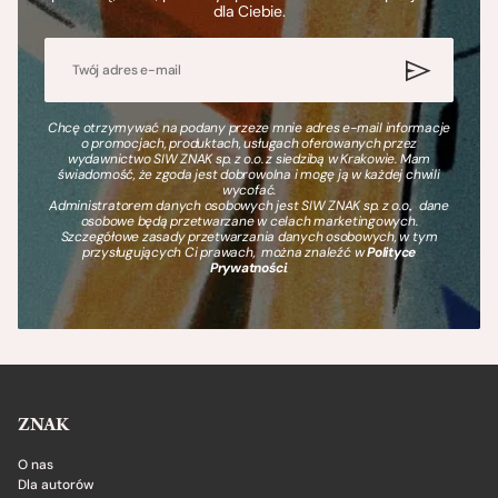
dla Ciebie.
Chcę otrzymywać na podany przeze mnie adres e-mail informacje
o promocjach, produktach, usługach oferowanych przez
wydawnictwo SIW ZNAK sp. z o.o. z siedzibą w Krakowie. Mam
świadomość, że zgoda jest dobrowolna i mogę ją w każdej chwili
wycofać.
Administratorem danych osobowych jest SIW ZNAK sp. z o.o., dane
osobowe będą przetwarzane w celach marketingowych.
Szczegółowe zasady przetwarzania danych osobowych, w tym
przysługujących Ci prawach, można znaleźć w
Polityce
Prywatności
.
ZNAK
O nas
Dla autorów