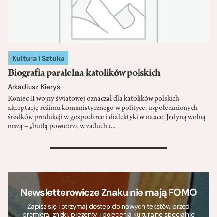
Kultura i Sztuka
Biografia paralelna katolików polskich
Arkadiusz Kierys
Koniec II wojny światowej oznaczał dla katolików polskich
akceptację reżimu komunistycznego w polityce, uspołecznionych
środków produkcji w gospodarce i dialektyki w nauce. Jedyną wolną
niszą – „butlą powietrza w zaduchu...
>
Newsletterowicze Znaku nie mają FOMO
Zapisz się i otrzymaj dostęp do nowych tekstów przed
premierą, zniżki, prezenty i polecenia kulturalne specjalnie