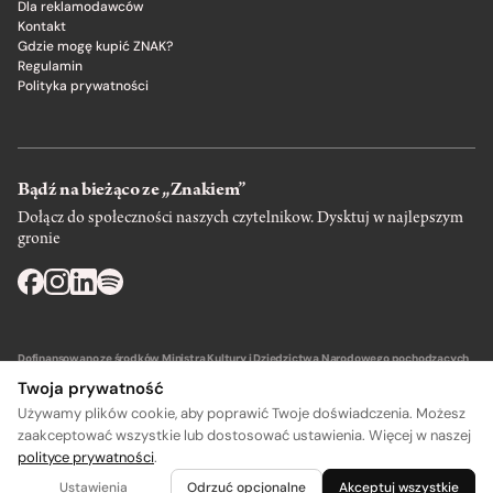
Dla reklamodawców
Kontakt
Gdzie mogę kupić ZNAK?
Regulamin
Polityka prywatności
Bądź na bieżąco ze „Znakiem”
Dołącz do społeczności naszych czytelnikow. Dysktuj w najlepszym
gronie
Dofinansowano ze środków Ministra Kultury i Dziedzictwa Narodowego pochodzących
z Funduszu Promocji Kultury – państwowego funduszu celowego.
Twoja prywatność
Używamy plików cookie, aby poprawić Twoje doświadczenia. Możesz
zaakceptować wszystkie lub dostosować ustawienia. Więcej w naszej
polityce prywatności
.
Wydawca: SIW Znak w Krakowie
Ustawienia
Odrzuć opcjonalne
Akceptuj wszystkie