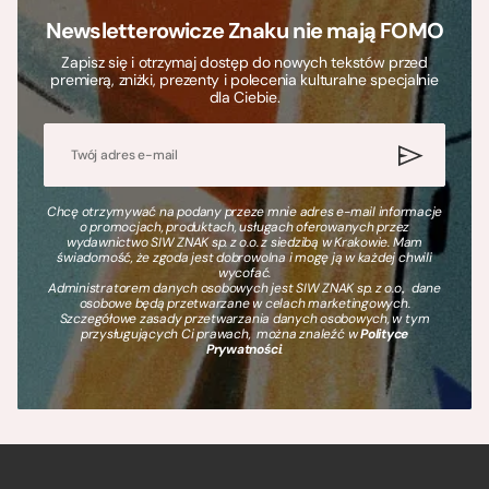
Newsletterowicze Znaku nie mają FOMO
Zapisz się i otrzymaj dostęp do nowych tekstów przed
premierą, zniżki, prezenty i polecenia kulturalne specjalnie
dla Ciebie.
Chcę otrzymywać na podany przeze mnie adres e-mail informacje
o promocjach, produktach, usługach oferowanych przez
wydawnictwo SIW ZNAK sp. z o.o. z siedzibą w Krakowie. Mam
świadomość, że zgoda jest dobrowolna i mogę ją w każdej chwili
wycofać.
Administratorem danych osobowych jest SIW ZNAK sp. z o.o., dane
osobowe będą przetwarzane w celach marketingowych.
Szczegółowe zasady przetwarzania danych osobowych, w tym
przysługujących Ci prawach, można znaleźć w
Polityce
Prywatności
.