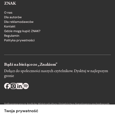
ZNAK
O nas
Dla autorów
Dla reklamodawców
Kontakt
Gdzie mogę kupić ZNAK?
Regulamin
Polityka prywatności
Bądź na bieżąco ze „Znakiem”
Dołącz do społeczności naszych czytelnikow. Dysktuj w najlepszym
gronie
Dofinansowano ze środków Ministra Kultury i Dziedzictwa Narodowego pochodzących
z Funduszu Promocji Kultury – państwowego funduszu celowego.
Twoja prywatność