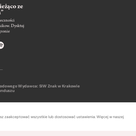
ieżąco ze
m”
eczności
nikow. Dysktuj
gronie
arodowego
Wydawca: SIW Znak w Krakowie
unduszu
sz zaakceptować wszystkie lub dostosować ustawienia. Więcej w naszej