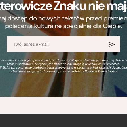
terowicze Znaku nie m
ymaj dostęp do nowych tekstów przed premierą, 
polecenia kulturalne specjalnie dla Ciebie.
s e-mail informacje o promocjach, produktach, usługach oferowanych przez wydawnictwo
Mam świadomość, że zgoda jest dobrowolna i mogę ją w każdej chwili wycofać.
 ZNAK sp. z o.o., dane osobowe będą przetwarzane w celach marketingowych. Szczegół
w tym przysługujących Ci prawach, można znaleźć w
Polityce Prywatności
.