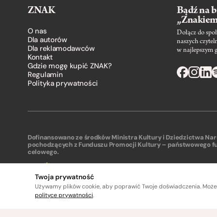
ZNAK
Bądź na b
„Znakie
O nas
Dołącz do społ
Dla autorów
naszych czytel
Dla reklamodawców
w najlepszym 
Kontakt
Gdzie mogę kupić ZNAK?
Regulamin
Polityka prywatności
Dofinansowano ze środków Ministra Kultury i Dziedzictwa N
pochodzących z Funduszu Promocji Kultury – państwowego f
celowego.
Twoja prywatność
Używamy plików cookie, aby poprawić Twoje doświadczenia. Może
polityce prywatności
.