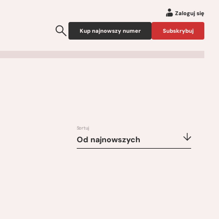
Zaloguj się
Kup najnowszy numer
Subskrybuj
Sortuj
Od najnowszych