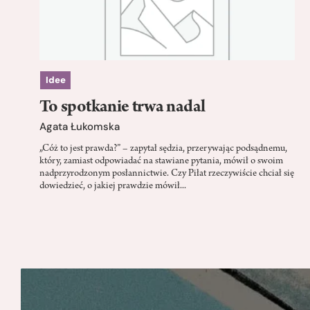
Idee
To spotkanie trwa nadal
Agata Łukomska
„Cóż to jest prawda?” – zapytał sędzia, przerywając podsądnemu,
który, zamiast odpowiadać na stawiane pytania, mówił o swoim
nadprzyrodzonym posłannictwie. Czy Piłat rzeczywiście chciał się
dowiedzieć, o jakiej prawdzie mówił...