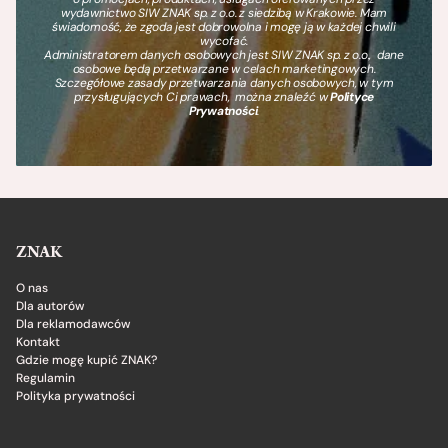
wydawnictwo SIW ZNAK sp. z o.o. z siedzibą w Krakowie. Mam
świadomość, że zgoda jest dobrowolna i mogę ją w każdej chwili
wycofać.
Administratorem danych osobowych jest SIW ZNAK sp. z o.o., dane
osobowe będą przetwarzane w celach marketingowych.
Szczegółowe zasady przetwarzania danych osobowych, w tym
przysługujących Ci prawach, można znaleźć w
Polityce
Prywatności
.
ZNAK
O nas
Dla autorów
Dla reklamodawców
Kontakt
Gdzie mogę kupić ZNAK?
Regulamin
Polityka prywatności