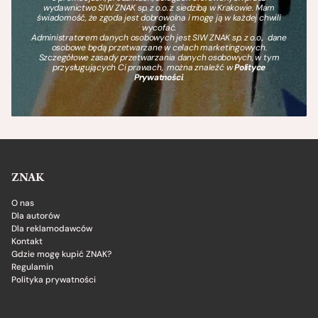
wydawnictwo SIW ZNAK sp. z o.o. z siedzibą w Krakowie. Mam
świadomość, że zgoda jest dobrowolna i mogę ją w każdej chwili
wycofać.
Administratorem danych osobowych jest SIW ZNAK sp. z o.o., dane
osobowe będą przetwarzane w celach marketingowych.
Szczegółowe zasady przetwarzania danych osobowych, w tym
przysługujących Ci prawach, można znaleźć w
Polityce
Prywatności
.
ZNAK
O nas
Dla autorów
Dla reklamodawców
Kontakt
Gdzie mogę kupić ZNAK?
Regulamin
Polityka prywatności