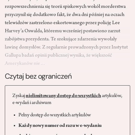
rozpowszechnienia się teorii spiskowych wokół morderstwa
przyczynił się dodatkowo fakt, że dwa dni później na oczach
telewidzów zastrzelono eskortowanego przez policję Lee
Harvey’a Oswalda, któremu wcześniej postawiono zarzut
zabójstwa prezydenta. Te szokujące zdarzenia wywołały
lawinę domysłów. Z regularnie prowadzonych przez Instytut
Gallupa badań opinii publicznej wynika, że większość
Amerykanów nie…
Czytaj bez ograniczeń
Zyskaj
nielimitowany dostęp do wszystkich
artykułów,
e-wydań i archiwum
Pełny dostęp do wszystkich artykułów
Każdy nowy numer od razu w e-wydaniu