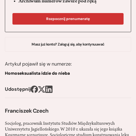
Archiwum numerów zawsze pod ręką
Rozpocznij prenumeratę
Masz już konto? Zaloguj się, aby kontynuuwać
Artykuł pojawił się w numerze:
Homoseksualista idzie do nieba
Udostępnij
Franciszek Czech
Socjolog, pracownik Instytutu Studiów Międzykulturowych
Uniwersytetu Jagiellońskiego. W 2010 r. ukazała się jego książka
Koszmarne scenariusze. Socjologiczne studium konstruowania lęku