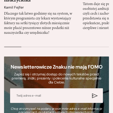
nauczycielka
Tatom daje się pra
Kamil Fejfer
osobistej ambicji, 
Dlaczego tak łatwo godzimy się na system, w
czyli cech i zachow
którym programista czy lekarz wystawiający
przedstawia się nat
faktury na setki tysięcy złotych miesięcznie
opiekuńcze, praktyc
może płacić procentowo niższe podatki niż
cierpliwe i nieusta
nauczycielka czy urzędniczka?
Newsletterowicze Znaku nie mają FOMO
Zapisz się i otrzymaj dostęp do nowych tekstów przed
premierą, zniżki, prezenty i polecenia kulturalne specjalnie
dla Ciebie.
Chcę otrzymywać na podany przeze mnie adres e-mail informacje
o promocjach, produktach, usługach oferowanych przez